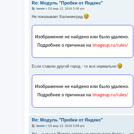
Re: Модуль "Пробки от Яндекс"
С
kenin
»
Сб мар 12, 2016 5:06 pm
о
о
Не показывает Калининград
б
щ
е
н
и
е
Если ставлю другой город - то все нормально
Re: Модуль "Пробки от Яндекс"
С
kenin
»
Сб мар 12, 2016 5:09 pm
о
о
Хм... а он и в Яндекс картах не показывает баллы.... 