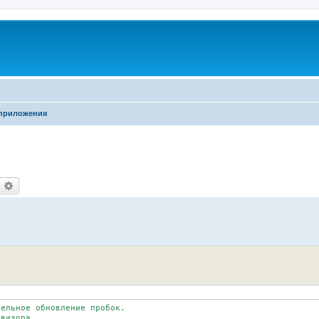
 приложения
оиск
Расширенный поиск
ельное обновление пробок.

визора.  
