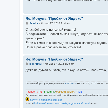
б
щ
е
н
и
е
Re: Модуль "Пробки от Яндекс"
С
Stratior
»
Чт мар 17, 2016 2:44 am
о
о
Спасибо! очень полезный модуль!
б
А подскажите - нельзя ли как-нибудь сделать выбор т
щ
е
транспорте?
н
Если бы можно было бы для каждого маршрута задать 
и
е
Но всё равно спасибо за то, что есть!
Re: Модуль "Пробки от Яндекс"
С
nick7zmail
»
Чт мар 17, 2016 6:28 am
о
о
Даже не думал об этом, т.к. езжу на авто))...посмотрю,
б
щ
е
н
Последний раз редактировалось
nick7zmail
Чт мар 17, 2016 10:23 am,
и
е
Raspberry Pi3
+
Broadlink
+
esp8266 (blynk)
+
AMS
Если вам помогло какое-либо сообщение - не забывайте пользов
Услуги в профиле коннект
>>>>>
Мой новый канал на ютутбе, подписывайтесь!
<<<<<