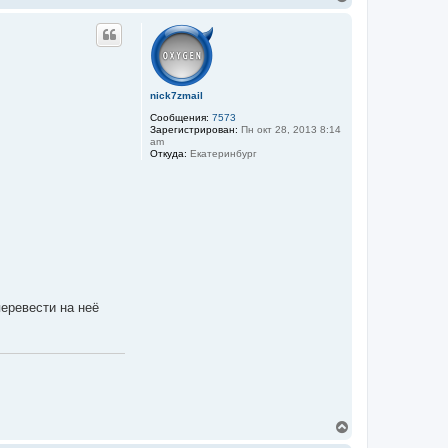
е
р
н
у
т
ь
с
nick7zmail
я
Сообщения:
7573
к
Зарегистрирован:
Пн окт 28, 2013 8:14
н
am
а
Откуда:
Екатеринбург
ч
а
л
у
перевести на неё
В
е