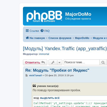
MajorDoMo
Обсуждение проекта
Ссылки
FAQ
На главную
Список форумов
MajorDoMo
Модули и
[Модуль] Yandex.Traffic (app_yatraffic)
Модератор:
immortal
П
Ответить
Re: Модуль "Пробки от Яндекс"
С
nick7zmail
»
Сб фев 20, 2016 3:19 pm
о
о
б
ученик писал(а):
щ
е
По поводу проговаривания пробок.
н
и
КОД:
ВЫДЕЛИТЬ ВСЁ
е
CallMethod('yt_settings.update');// принудит
runscript ("mute on");// отключает звук теле