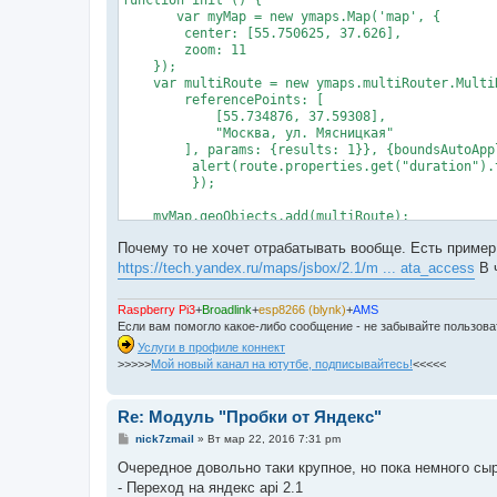
       var myMap = new ymaps.Map('map', {

        center: [55.750625, 37.626],

        zoom: 11

    });

    var multiRoute = new ymaps.multiRouter.MultiR
        referencePoints: [

            [55.734876, 37.59308],

            "Москва, ул. Мясницкая"

        ], params: {results: 1}}, {boundsAutoApp
         alert(route.properties.get("duration").t
         });

    myMap.geoObjects.add(multiRoute);

}

Почему то не хочет отрабатывать вообще. Есть пример 
ymaps.ready(init); 
https://tech.yandex.ru/maps/jsbox/2.1/m ... ata_access
В 
Raspberry Pi3
+
Broadlink
+
esp8266 (blynk)
+
AMS
Если вам помогло какое-либо сообщение - не забывайте пользов
Услуги в профиле коннект
>>>>>
Мой новый канал на ютутбе, подписывайтесь!
<<<<<
Re: Модуль "Пробки от Яндекс"
С
nick7zmail
»
Вт мар 22, 2016 7:31 pm
о
о
Очередное довольно таки крупное, но пока немного сы
б
- Переход на яндекс api 2.1
щ