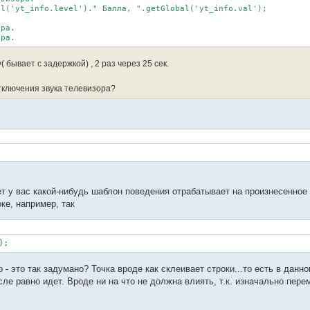
l('yt_info.level')." Балла, ".getGlobal('yt_info.val');

 

ра. 

ора. 
 бывает с задержкой) , 2 раз через 25 сек.
тключения звука телевизора?
т у вас какой-нибудь шаблон поведения отрабатывает на произнесенное
ке, например, так
); 
но - это так задумано? Точка вроде как склеивает строки...то есть в данн
осле равно идет. Вроде ни на что не должна влиять, т.к. изначально пере