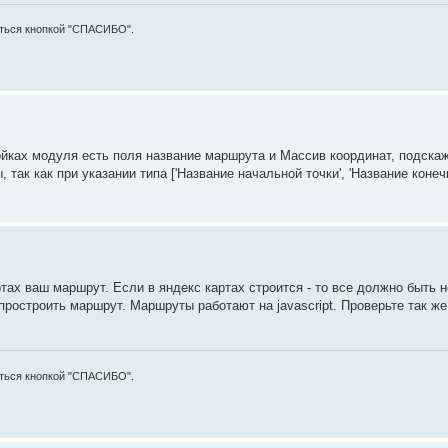
аться кнопкой "СПАСИБО".
ойках модуля есть поля название маршрута и Массив координат, подскаж
так как при указании типа ['Название начальной точки', 'Название конечн
ртах ваш маршрут. Если в яндекс картах строится - то все должно быть 
простроить маршрут. Маршруты работают на javascript. Проверьте так ж
аться кнопкой "СПАСИБО".