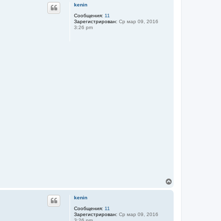
р
kenin
н
у
Сообщения:
11
Зарегистрирован:
Ср мар 09, 2016
т
3:26 pm
ь
с
я
к
н
а
ч
а
л
у
В
е
р
kenin
н
у
Сообщения:
11
Зарегистрирован:
Ср мар 09, 2016
т
3:26 pm