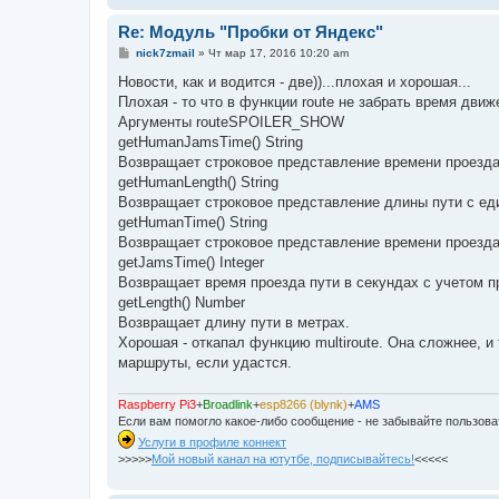
Re: Модуль "Пробки от Яндекс"
С
nick7zmail
»
Чт мар 17, 2016 10:20 am
о
о
Новости, как и водится - две))...плохая и хорошая...
б
Плохая - то что в функции route не забрать время дви
щ
е
Аргументы route
SPOILER_SHOW
н
getHumanJamsTime() String
и
е
Возвращает строковое представление времени проезда 
getHumanLength() String
Возвращает строковое представление длины пути с ед
getHumanTime() String
Возвращает строковое представление времени проезда
getJamsTime() Integer
Возвращает время проезда пути в секундах с учетом п
getLength() Number
Возвращает длину пути в метрах.
Хорошая - откапал функцию multiroute. Она сложнее, и
маршруты, если удастся.
Raspberry Pi3
+
Broadlink
+
esp8266 (blynk)
+
AMS
Если вам помогло какое-либо сообщение - не забывайте пользов
Услуги в профиле коннект
>>>>>
Мой новый канал на ютутбе, подписывайтесь!
<<<<<