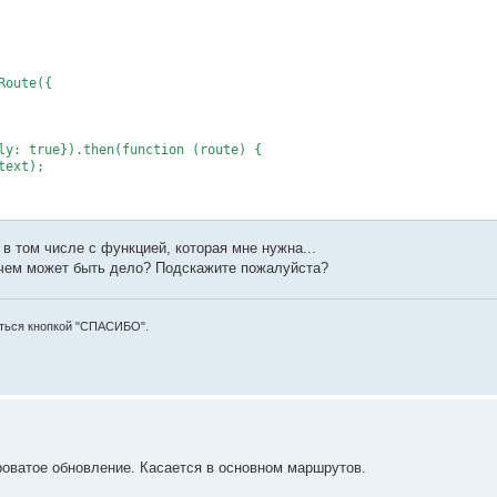
oute({

ly: true}).then(function (route) {

ext);

в том числе с функцией, которая мне нужна...
чем может быть дело? Подскажите пожалуйста?
аться кнопкой "СПАСИБО".
роватое обновление. Касается в основном маршрутов.