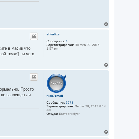
В
е
р
shtyrlize
н
у
Сообщения:
4
Зарегистрирован:
Пн фев 29, 2016
т
ите в масив что
1:57 pm
ь
ой точки'] ни чего
с
я
к
В
н
е
а
р
ч
н
а
у
л
т
нормально. Просто
у
ь
е не запрещен ли
с
nick7zmail
я
Сообщения:
7573
к
Зарегистрирован:
Пн окт 28, 2013 8:14
н
am
а
Откуда:
Екатеринбург
ч
а
л
у
В
е