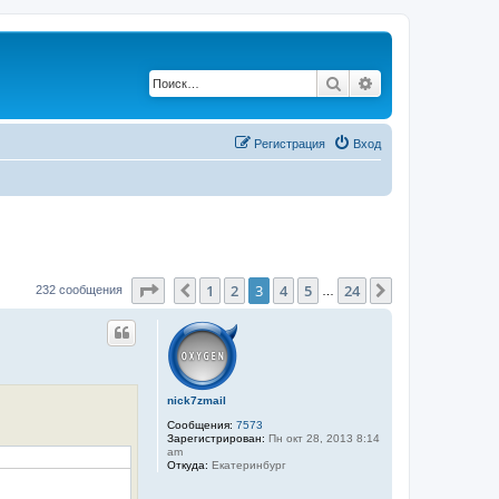
Поиск
Расширенный по
Регистрация
Вход
Страница
3
из
24
1
2
3
4
5
24
Пред.
След.
232 сообщения
…
nick7zmail
Сообщения:
7573
Зарегистрирован:
Пн окт 28, 2013 8:14
am
Откуда:
Екатеринбург