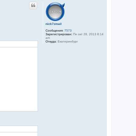
р
н
у
т
ь
с
nick7zmail
я
Сообщения:
7573
к
Зарегистрирован:
Пн окт 28, 2013 8:14
н
am
а
Откуда:
Екатеринбург
ч
а
л
у