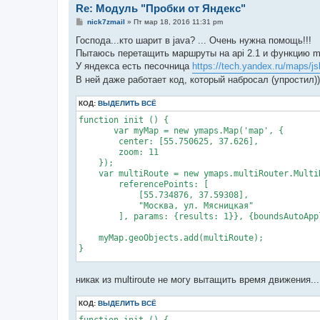
Re: Модуль "Пробки от Яндекс"
С
nick7zmail
»
Пт мар 18, 2016 11:31 pm
о
о
Господа...кто шарит в java? ... Очень нужна помощь!!!
б
Пытаюсь перетащить маршруты на api 2.1 и функцию mu
щ
е
У яндекса есть песочница
https://tech.yandex.ru/maps/jsb
н
В ней даже работает код, который набросал (упростил)).
и
е
КОД:
ВЫДЕЛИТЬ ВСЁ
function init () {

       var myMap = new ymaps.Map('map', {

        center: [55.750625, 37.626],

        zoom: 11

    });

    var multiRoute = new ymaps.multiRouter.MultiR
        referencePoints: [

            [55.734876, 37.59308],

            "Москва, ул. Мясницкая"

        ], params: {results: 1}}, {boundsAutoAppl
    myMap.geoObjects.add(multiRoute);

}

ymaps.ready(init); 
никак из multiroute не могу вытащить время движения...
КОД:
ВЫДЕЛИТЬ ВСЁ
function init () {
