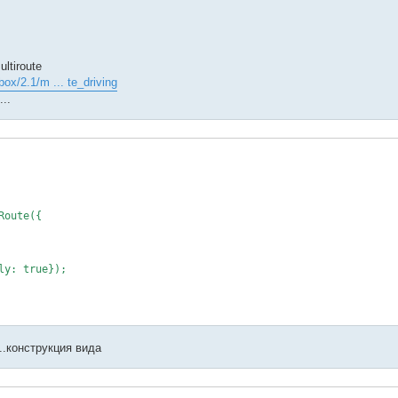
ltiroute
ox/2.1/m ... te_driving
..
oute({

y: true});

..конструкция вида