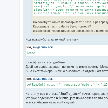
$traffic_jam.=".Пробки на дороге, ".getGloba
say($traffic_jam,2); //проговаривает пробки.
sleep(25);// время отключения звука телевизо
runscript ("mute off");// вкл. звук телевиз
Но почему то Алиса проговаривает 2 раза, 1 раз сразу(
Как сделать так, что бы не было повтора?
и как синхронизировать время оповещения и время о
Код пожалуйста запихивайте в теги
КОД:
ВЫДЕЛИТЬ ВСЁ
[code]
[/code]Так читать удобнее.
Двойное срабатывание - понятия не имею почему. Може
А на счет таймера - можно выполнить в отдельном пото
КОД:
ВЫДЕЛИТЬ ВСЁ
setTimeOut('muteoff','runscript("mute off");',25
Кстати, у вас в строке "$traffic_jam.=" точка перед рав
что уже содержится в $traffic_jam прибавляет то что п
все же уберите на всякий случай.