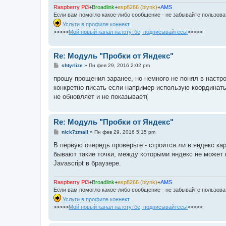
Raspberry Pi3
+
Broadlink
+
esp8266 (blynk)
+
AMS
Если вам помогло какое-либо сообщение - не забывайте пользов
Услуги в профиле коннект
>>>>>
Мой новый канал на ютутбе, подписывайтесь!
<<<<<
Re: Модуль "Пробки от Яндекс"
С
shtyrlize
»
Пн фев 29, 2016 2:02 pm
о
о
прошу прощения заранее, но немного не понял в настр
б
конкретно писать если например использую координаты, 
щ
е
не обновляет и не показывает(
н
и
е
Re: Модуль "Пробки от Яндекс"
С
nick7zmail
»
Пн фев 29, 2016 5:15 pm
о
о
В первую очередь проверьте - строится ли в яндекс ка
б
бывают такие точки, между которыми яндекс не может 
щ
е
Javascript в браузере.
н
и
е
Raspberry Pi3
+
Broadlink
+
esp8266 (blynk)
+
AMS
Если вам помогло какое-либо сообщение - не забывайте пользов
Услуги в профиле коннект
>>>>>
Мой новый канал на ютутбе, подписывайтесь!
<<<<<