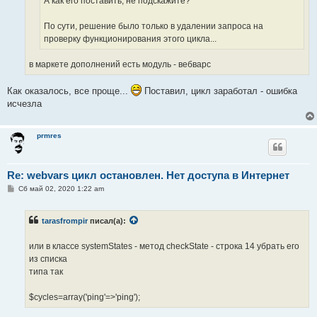
А как его поставить, не подскажите?
По сути, решение было только в удалении запроса на
проверку функционирования этого цикла...
в маркете дополнений есть модуль - вебварс
Как оказалось, все проще...
Поставил, цикл заработал - ошибка
исчезла
prmres
Re: webvars цикл остановлен. Нет доступа в Интернет
С
Сб май 02, 2020 1:22 am
о
о
б
tarasfrompir
писал(а):
щ
е
н
или в классе systemStates - метод checkState - строка 14 убрать его
и
е
из списка
типа так
$cycles=array('ping'=>'ping');