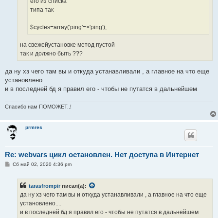
его из списка
типа так
$cycles=array('ping'=>'ping');
на свежейустановке метод пустой
так и должно быть ???
да ну хз чего там вы и откуда устанавливали , а главное на что еще
установлено....
и в последней бд я правил его - чтобы не путатся в дальнейшем
Спасибо нам ПОМОЖЕТ..!
prmres
Re: webvars цикл остановлен. Нет доступа в Интернет
С
Сб май 02, 2020 4:36 pm
о
о
б
tarasfrompir
писал(а):
щ
е
да ну хз чего там вы и откуда устанавливали , а главное на что еще
н
установлено....
и
е
и в последней бд я правил его - чтобы не путатся в дальнейшем