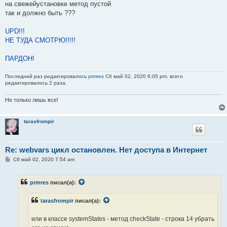
на свежейустановке метод пустой
так и должно быть ???
UPD!!!
НЕ ТУДА СМОТРЮ!!!!!
ПАРДОН!
Последний раз редактировалось
prmres
Сб май 02, 2020 6:05 pm, всего
редактировалось 2 раза.
Не только лишь все!
tarasfrompir
Re: webvars цикл остановлен. Нет доступа в Интернет
С
Сб май 02, 2020 7:54 am
о
о
б
prmres
писал(а):
щ
е
н
tarasfrompir
писал(а):
и
е
или в классе systemStates - метод checkState - строка 14 убрать