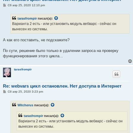
С
Сб апр 25, 2020 12:10 pm
о
о
б
tarasfrompir
писал(а):
щ
е
Варианта 2 есть - или установить модуль вебварс - сейчас он
н
вынесен из системы.
и
е
А как его поставить, не подскажите?
По сути, решение было только в удалении запроса на проверку
функционирования этого цикла...
tarasfrompir
Re: webvars цикл остановлен. Нет доступа в Интернет
С
Сб апр 25, 2020 3:23 pm
о
о
б
Witcherus
писал(а):
щ
е
н
tarasfrompir
писал(а):
и
е
Варианта 2 есть - или установить модуль вебварс - сейчас он
вынесен из системы.