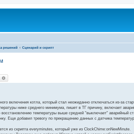
а решений
Сценарий и скрипт
мм
оиск
Расширенный поиск
ого включения котла, который стал неожиданно отключаться из-за стар
пературы ниже среднего минимума, пишет в ТГ причину, включает авари
 По восстановлению температуры выше средней "выключает" аварийный ст
инку. Еще добавил тревогу по прекращению данных с датчика температу
ется из скрипта everyminutes, который уже из ClockChime:onNewMinute.