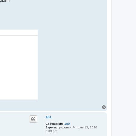
larm',
В
е
р
AK1
н
у
Сообщения:
159
Зарегистрирован:
Чт фев 13, 2020
т
6:39 pm
ь