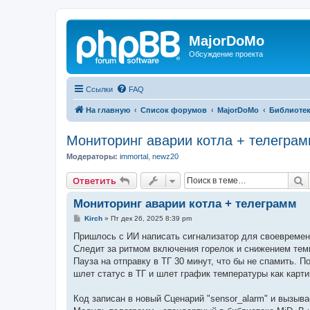
MajorDoMo
Обсуждение проекта
Ссылки
FAQ
На главную
Список форумов
MajorDoMo
Библиотек
Мониторинг аварии котла + телегра
Модераторы:
immortal
,
newz20
П
Ответить
Мониторинг аварии котла + телеграмм
С
Kirch
»
Пт дек 26, 2025 8:39 pm
о
о
Пришлось с ИИ написать сигнализатор для своевременн
б
Следит за ритмом включения горелок и снижением тем
щ
е
Пауза на отправку в ТГ 30 минут, что бы не спамить.
н
шлет статус в ТГ и шлет график температуры как карт
и
е
Код записан в новый Сценарий "sensor_alarm" и вызыва