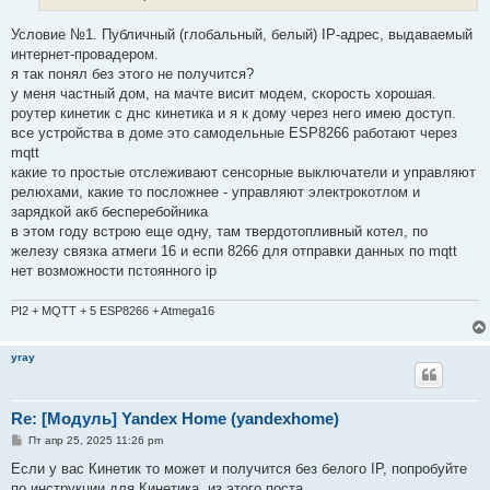
Условие №1. Публичный (глобальный, белый) IP-адрес, выдаваемый
интернет-провадером.
я так понял без этого не получится?
у меня частный дом, на мачте висит модем, скорость хорошая.
роутер кинетик с днс кинетика и я к дому через него имею доступ.
все устройства в доме это самодельные ESP8266 работают через
mqtt
какие то простые отслеживают сенсорные выключатели и управляют
релюхами, какие то посложнее - управляют электрокотлом и
зарядкой акб бесперебойника
в этом году встрою еще одну, там твердотопливный котел, по
железу связка атмеги 16 и еспи 8266 для отправки данных по mqtt
нет возможности пстоянного ip
PI2 + MQTT + 5 ESP8266 + Atmega16
yray
Re: [Модуль] Yandex Home (yandexhome)
С
Пт апр 25, 2025 11:26 pm
о
о
Если у вас Кинетик то может и получится без белого IP, попробуйте
б
по инструкции для Кинетика, из этого поста