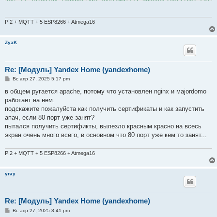
PI2 + MQTT + 5 ESP8266 + Atmega16
ZyaK
Re: [Модуль] Yandex Home (yandexhome)
С
Вс апр 27, 2025 5:17 pm
о
о
в общем ругается apache, потому что установлен nginx и маjordomo
б
работает на нем.
щ
е
подскажите пожалуйста как получить сертификаты и как запустить
н
апач, если 80 порт уже занят?
и
е
пытался получить сертификты, вылезло красным красно на всесь
экран очень много всего, в основном что 80 порт уже кем то занят...
PI2 + MQTT + 5 ESP8266 + Atmega16
yray
Re: [Модуль] Yandex Home (yandexhome)
С
Вс апр 27, 2025 8:41 pm
о