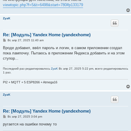
щ
е
viewtopic.php?f=5&t=6498&start=780#p133179
н
и
е
ZyaK
Re: [Модуль] Yandex Home (yandexhome)
С
Вс апр 27, 2025 11:40 am
о
о
Вроде добавил, ввёл пароль и логин, в самом приложении создал
б
пока лампочку. Пытаюсь в приложении Яндекса добавить и на этом
щ
е
ступор...
н
и
е
Последний раз редактировалось
ZyaK
Вс апр 27, 2025 5:22 pm, всего редактировалось
1 раз.
PI2 + MQTT + 5 ESP8266 + Atmega16
ZyaK
Re: [Модуль] Yandex Home (yandexhome)
С
Вс апр 27, 2025 3:04 pm
о
о
ругается на ошибки почему то
б
щ