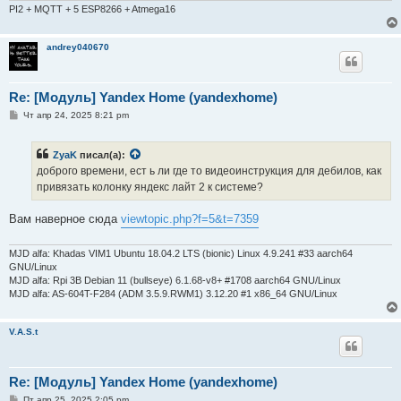
PI2 + MQTT + 5 ESP8266 + Atmega16
andrey040670
Re: [Модуль] Yandex Home (yandexhome)
С
Чт апр 24, 2025 8:21 pm
о
о
б
ZyaK
писал(а):
щ
е
доброго времени, ест ь ли где то видеоинструкция для дебилов, как
н
привязать колонку яндекс лайт 2 к системе?
и
е
Вам наверное сюда
viewtopic.php?f=5&t=7359
MJD alfa: Khadas VIM1 Ubuntu 18.04.2 LTS (bionic) Linux 4.9.241 #33 aarch64
GNU/Linux
MJD alfa: Rpi 3B Debian 11 (bullseye) 6.1.68-v8+ #1708 aarch64 GNU/Linux
MJD alfa: AS-604T-F284 (ADM 3.5.9.RWM1) 3.12.20 #1 x86_64 GNU/Linux
V.A.S.t
Re: [Модуль] Yandex Home (yandexhome)
С
Пт апр 25, 2025 2:05 pm