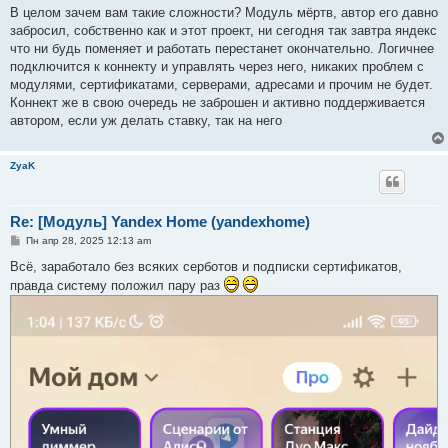
о
В целом зачем вам такие сложности? Модуль мёртв, автор его давно
б
забросил, собственно как и этот проект, ни сегодня так завтра яндекс
щ
е
что ни будь поменяет и работать перестанет окончательно. Логичнее
н
подключится к коннекту и управлять через него, никаких проблем с
и
е
модулями, сертификатами, серверами, адресами и прочим не будет.
Коннект же в свою очередь не заброшен и активно поддерживается
автором, если уж делать ставку, так на него
ZyaK
Re: [Модуль] Yandex Home (yandexhome)
С
Пн апр 28, 2025 12:13 am
о
о
Всё, заработало без всяких серботов и подписки сертификатов,
б
правда систему положил пару раз
щ
е
н
и
е