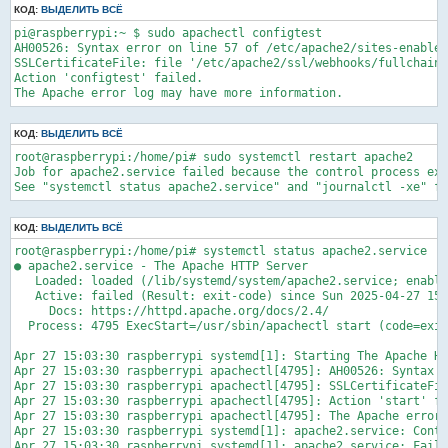
КОД:
е
ВЫДЕЛИТЬ ВСЁ
н
pi@raspberrypi:~ $ sudo apachectl configtest

и
е
AH00526: Syntax error on line 57 of /etc/apache2/sites-enabled
SSLCertificateFile: file '/etc/apache2/ssl/webhooks/fullchain.
Action 'configtest' failed.

The Apache error log may have more information.
КОД:
ВЫДЕЛИТЬ ВСЁ
root@raspberrypi:/home/pi# sudo systemctl restart apache2

Job for apache2.service failed because the control process exi
КОД:
ВЫДЕЛИТЬ ВСЁ
root@raspberrypi:/home/pi# systemctl status apache2.service

● apache2.service - The Apache HTTP Server

   Loaded: loaded (/lib/systemd/system/apache2.service; enable
   Active: failed (Result: exit-code) since Sun 2025-04-27 15:
     Docs: https://httpd.apache.org/docs/2.4/

  Process: 4795 ExecStart=/usr/sbin/apachectl start (code=exit
Apr 27 15:03:30 raspberrypi systemd[1]: Starting The Apache HT
Apr 27 15:03:30 raspberrypi apachectl[4795]: AH00526: Syntax e
Apr 27 15:03:30 raspberrypi apachectl[4795]: SSLCertificateFil
Apr 27 15:03:30 raspberrypi apachectl[4795]: Action 'start' fa
Apr 27 15:03:30 raspberrypi apachectl[4795]: The Apache error 
Apr 27 15:03:30 raspberrypi systemd[1]: apache2.service: Contr
Apr 27 15:03:30 raspberrypi systemd[1]: apache2.service: Faile