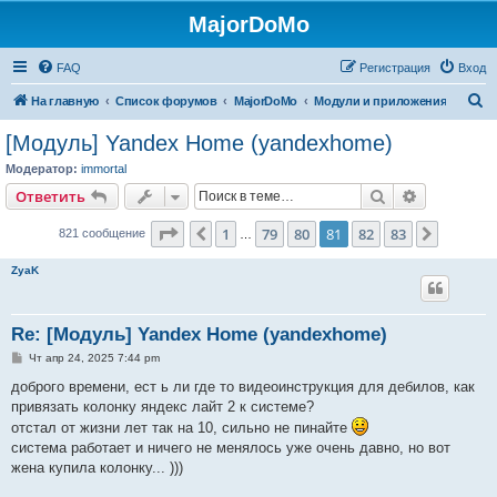
MajorDoMo
FAQ
Регистрация
Вход
П
На главную
Список форумов
MajorDoMo
Модули и приложения
о
[Модуль] Yandex Home (yandexhome)
и
Модератор:
immortal
с
Поиск
Расширен
Ответить
к
Страница
81
из
83
1
79
80
81
82
83
Пред.
След.
821 сообщение
…
ZyaK
Re: [Модуль] Yandex Home (yandexhome)
С
Чт апр 24, 2025 7:44 pm
о
о
доброго времени, ест ь ли где то видеоинструкция для дебилов, как
б
привязать колонку яндекс лайт 2 к системе?
щ
е
отстал от жизни лет так на 10, сильно не пинайте
н
система работает и ничего не менялось уже очень давно, но вот
и
е
жена купила колонку... )))