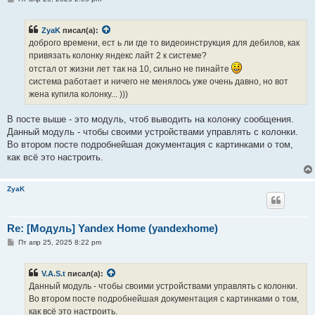
о
о
б
ZyaK
писал(а):
щ
е
доброго времени, ест ь ли где то видеоинструкция для дебилов, как
н
привязать колонку яндекс лайт 2 к системе?
и
е
отстал от жизни лет так на 10, сильно не пинайте
система работает и ничего не менялось уже очень давно, но вот
жена купила колонку... )))
В посте выше - это модуль, чтоб выводить на колонку сообщения.
Данный модуль - чтобы своими устройствами управлять с колонки.
Во втором посте подробнейшая документация с картинками о том,
как всё это настроить.
ZyaK
Re: [Модуль] Yandex Home (yandexhome)
С
Пт апр 25, 2025 8:22 pm
о
о
б
V.A.S.t
писал(а):
щ
е
Данный модуль - чтобы своими устройствами управлять с колонки.
н
Во втором посте подробнейшая документация с картинками о том,
и
е
как всё это настроить.