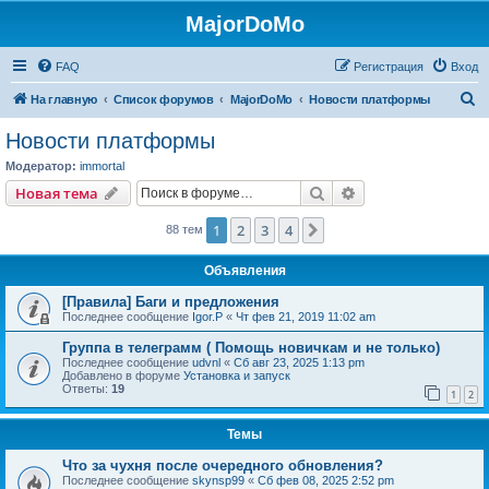
MajorDoMo
FAQ
Регистрация
Вход
П
На главную
Список форумов
MajorDoMo
Новости платформы
о
Новости платформы
и
Модератор:
immortal
с
Поиск
Расширенный пои
Новая тема
к
1
2
3
4
След.
88 тем
Объявления
[Правила] Баги и предложения
Последнее сообщение
Igor.P
«
Чт фев 21, 2019 11:02 am
Группа в телеграмм ( Помощь новичкам и не только)
Последнее сообщение
udvnl
«
Сб авг 23, 2025 1:13 pm
Добавлено в форуме
Установка и запуск
Ответы:
19
1
2
Темы
Что за чухня после очередного обновления?
Последнее сообщение
skynsp99
«
Сб фев 08, 2025 2:52 pm