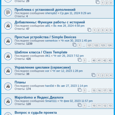
Ответы:
29
1
2
3
Проблема с установкой дополнений
Последнее сообщение
sherspb2
«
Ср дек 11, 2024 9:29 am
Ответы:
4
Добавленны: Функции работы с историей
Последнее сообщение
ai91
«
Вс янв 28, 2024 4:58 pm
Ответы:
47
1
2
3
4
5
Простые устройства / Simple Devices
Последнее сообщение
semerkov
«
Чт ноя 30, 2023 1:45 pm
Ответы:
1239
1
121
122
123
124
…
Шаблон класса / Class Template
Последнее сообщение
AK1
«
Чт окт 26, 2023 7:52 pm
Ответы:
426
1
40
41
42
43
…
Управление циклами (сервисами)
Последнее сообщение
xor
«
Чт окт 12, 2023 1:28 pm
Ответы:
38
1
2
3
4
Планы
Последнее сообщение
hard3d
«
Вс авг 27, 2023 1:14 pm
Ответы:
174
1
15
16
17
18
…
Majordomo и Яндекс.Диалоги
Последнее сообщение
Smart111
«
Чт фев 02, 2023 11:57 pm
Ответы:
120
1
10
11
12
13
…
Вопрос о судьбе проекта