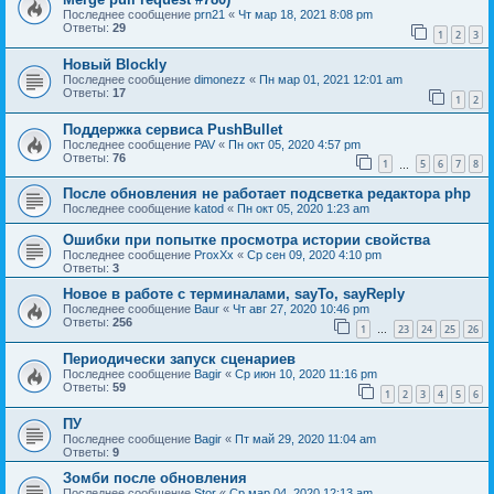
Последнее сообщение
prn21
«
Чт мар 18, 2021 8:08 pm
Ответы:
29
1
2
3
Новый Blockly
Последнее сообщение
dimonezz
«
Пн мар 01, 2021 12:01 am
Ответы:
17
1
2
Поддержка сервиса PushBullet
Последнее сообщение
PAV
«
Пн окт 05, 2020 4:57 pm
Ответы:
76
1
5
6
7
8
…
После обновления не работает подсветка редактора php
Последнее сообщение
katod
«
Пн окт 05, 2020 1:23 am
Ошибки при попытке просмотра истории свойства
Последнее сообщение
ProxXx
«
Ср сен 09, 2020 4:10 pm
Ответы:
3
Новое в работе с терминалами, sayTo, sayReply
Последнее сообщение
Baur
«
Чт авг 27, 2020 10:46 pm
Ответы:
256
1
23
24
25
26
…
Периодически запуск сценариев
Последнее сообщение
Bagir
«
Ср июн 10, 2020 11:16 pm
Ответы:
59
1
2
3
4
5
6
ПУ
Последнее сообщение
Bagir
«
Пт май 29, 2020 11:04 am
Ответы:
9
Зомби после обновления
Последнее сообщение
Stor
«
Ср мар 04, 2020 12:13 am