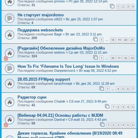
Последнее сообщение
prmres
«
Пт дек 30, 2022 12:14 pm
Ответы:
31
1
2
3
4
Не стартует majordomo
Последнее сообщение
ei922
«
Вс дек 25, 2022 1:07 pm
Ответы:
4
Поддержка websockets
Последнее сообщение
Bagir
«
Вт авг 23, 2022 3:11 pm
Ответы:
209
1
18
19
20
21
…
[Редизайн] Обновление дизайна MajorDoMo
Последнее сообщение
webms
«
Ср авг 03, 2022 11:21 am
Ответы:
324
1
30
31
32
33
…
How To Fix ‘Filename Is Too Long’ Issue In Windows
Последнее сообщение
Danpeterson1
«
Вт мар 08, 2022 6:52 pm
28.05.2015 FFMpeg support
Последнее сообщение
tarasfrompir
«
Вс дек 26, 2021 11:28 am
Ответы:
69
1
4
5
6
7
…
Редактор сцен
Последнее сообщение
Chainik
«
Сб ноя 27, 2021 9:49 pm
Ответы:
42
1
2
3
4
5
[Вебинар 04.04.21] Основы работы с MJDM
Последнее сообщение
Daniral
«
Сб май 15, 2021 4:43 pm
Ответы:
58
1
2
3
4
5
6
Дикие тормоза. Крайнее обновление (8/19/2020 08:49
Merge pull request #780)