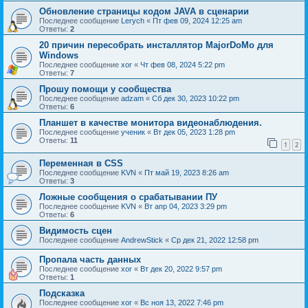
Обновление страницы кодом JAVA в сценарии
Последнее сообщение
Lerych
«
Пт фев 09, 2024 12:25 am
Ответы:
2
20 причин пересобрать инсталлятор MajorDoMo для
Windows
Последнее сообщение
xor
«
Чт фев 08, 2024 5:22 pm
Ответы:
7
Прошу помощи у сообщества
Последнее сообщение
adzam
«
Сб дек 30, 2023 10:22 pm
Ответы:
6
Планшет в качестве монитора видеонаблюдения.
Последнее сообщение
ученик
«
Вт дек 05, 2023 1:28 pm
Ответы:
11
1
2
Переменная в CSS
Последнее сообщение
KVN
«
Пт май 19, 2023 8:26 am
Ответы:
3
Ложные сообщения о срабатывании ПУ
Последнее сообщение
KVN
«
Вт апр 04, 2023 3:29 pm
Ответы:
6
Видимость сцен
Последнее сообщение
AndrewStick
«
Ср дек 21, 2022 12:58 pm
Пропала часть данных
Последнее сообщение
xor
«
Вт дек 20, 2022 9:57 pm
Ответы:
1
Подсказка
Последнее сообщение
xor
«
Вс ноя 13, 2022 7:46 pm