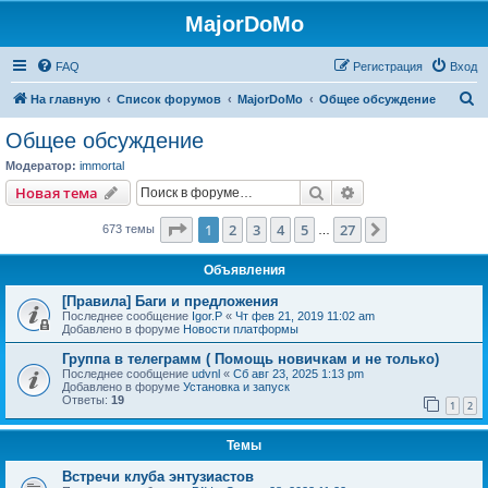
MajorDoMo
FAQ
Регистрация
Вход
П
На главную
Список форумов
MajorDoMo
Общее обсуждение
о
Общее обсуждение
и
Модератор:
immortal
с
Поиск
Расширенный пои
Новая тема
к
Страница
1
из
27
1
2
3
4
5
27
След.
673 темы
…
Объявления
[Правила] Баги и предложения
Последнее сообщение
Igor.P
«
Чт фев 21, 2019 11:02 am
Добавлено в форуме
Новости платформы
Группа в телеграмм ( Помощь новичкам и не только)
Последнее сообщение
udvnl
«
Сб авг 23, 2025 1:13 pm
Добавлено в форуме
Установка и запуск
Ответы:
19
1
2
Темы
Встречи клуба энтузиастов