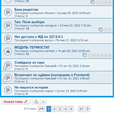
Ответы:
31
1
2
3
4
База рецептов
Последнее сообщение
Shuravi
«
Ср мар 09, 2022 10:09 pm
Ответы:
3
Тип: Поле выбора
Последнее сообщение
serega.er
«
Сб янв 22, 2022 7:23 pm
Ответы:
18
1
2
Нет доступа к МД по 127.0.0.1
Последнее сообщение
lazzyy
«
Пн янв 17, 2022 11:51 am
МОДУЛЬ ТЕРМОСТАТ
Последнее сообщение
ser4ep1
«
Чт дек 09, 2021 10:05 pm
Ответы:
53
1
2
3
4
5
6
Слайдшоу из сцен
Последнее сообщение
Григорий
«
Пт окт 15, 2021 3:18 pm
Ответы:
4
Встречают по одёжке (поговорим о Frontend)
Последнее сообщение
Григорий
«
Пт окт 15, 2021 3:08 pm
Ответы:
1
Не пишется история
Последнее сообщение
Logrus
«
Ср окт 13, 2021 6:05 pm
Ответы:
8
Новая тема
Страница
1
из
27
1
2
3
4
5
27
След.
673 темы
…