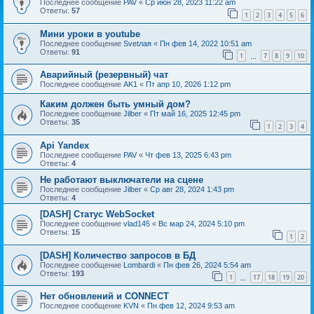
Последнее сообщение
PAV
«
Ср июн 28, 2023 11:22 am
Ответы:
57
1
2
3
4
5
6
Мини уроки в youtube
Последнее сообщение
Svetлая
«
Пн фев 14, 2022 10:51 am
Ответы:
91
1
7
8
9
10
…
Аварийный (резервный) чат
Последнее сообщение
AK1
«
Пт апр 10, 2026 1:12 pm
Каким должен быть умный дом?
Последнее сообщение
Jilber
«
Пт май 16, 2025 12:45 pm
Ответы:
35
1
2
3
4
Api Yandex
Последнее сообщение
PAV
«
Чт фев 13, 2025 6:43 pm
Ответы:
4
Не работают выключатели на сцене
Последнее сообщение
Jilber
«
Ср авг 28, 2024 1:43 pm
Ответы:
4
[DASH] Статус WebSocket
Последнее сообщение
vlad145
«
Вс мар 24, 2024 5:10 pm
Ответы:
15
1
2
[DASH] Количество запросов в БД
Последнее сообщение
Lombardi
«
Пн фев 26, 2024 5:54 am
Ответы:
193
1
17
18
19
20
…
Нет обновлений и CONNECT
Последнее сообщение
KVN
«
Пн фев 12, 2024 9:53 am