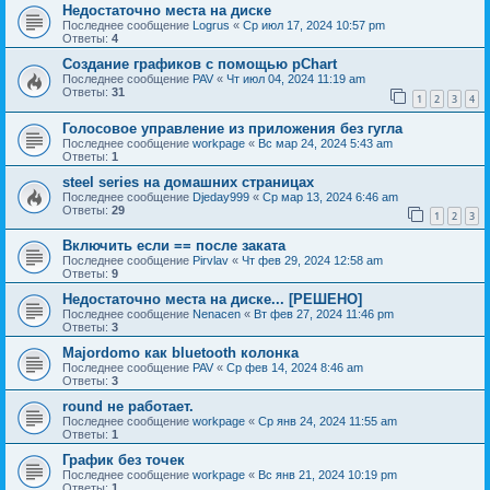
Недостаточно места на диске
Последнее сообщение
Logrus
«
Ср июл 17, 2024 10:57 pm
Ответы:
4
Создание графиков с помощью pChart
Последнее сообщение
PAV
«
Чт июл 04, 2024 11:19 am
Ответы:
31
1
2
3
4
Голосовое управление из приложения без гугла
Последнее сообщение
workpage
«
Вс мар 24, 2024 5:43 am
Ответы:
1
steel series на домашних страницах
Последнее сообщение
Djeday999
«
Ср мар 13, 2024 6:46 am
Ответы:
29
1
2
3
Включить если == после заката
Последнее сообщение
Pirvlav
«
Чт фев 29, 2024 12:58 am
Ответы:
9
Недостаточно места на диске... [РЕШЕНО]
Последнее сообщение
Nenacen
«
Вт фев 27, 2024 11:46 pm
Ответы:
3
Majordomo как bluetooth колонка
Последнее сообщение
PAV
«
Ср фев 14, 2024 8:46 am
Ответы:
3
round не работает.
Последнее сообщение
workpage
«
Ср янв 24, 2024 11:55 am
Ответы:
1
График без точек
Последнее сообщение
workpage
«
Вс янв 21, 2024 10:19 pm
Ответы:
1