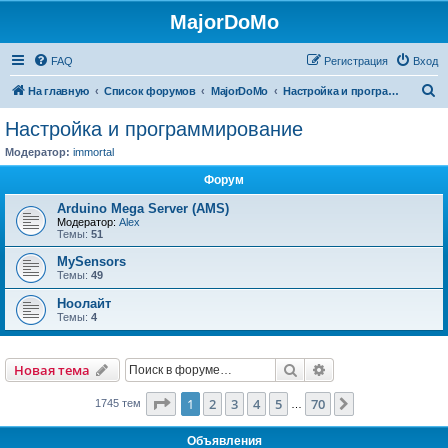
MajorDoMo
FAQ
Регистрация
Вход
П
На главную
Список форумов
MajorDoMo
Настройка и программирование
о
Настройка и программирование
и
Модератор:
immortal
с
Форум
к
Arduino Mega Server (AMS)
Модератор:
Alex
Темы:
51
MySensors
Темы:
49
Ноолайт
Темы:
4
Поиск
Расширенный пои
Новая тема
Страница
1
из
70
1
2
3
4
5
70
След.
1745 тем
…
Объявления