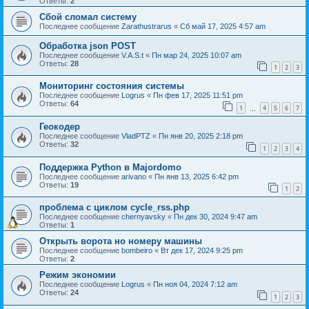
Ответы:
2
Сбой сломал систему
Последнее сообщение
Zarathustrarus
«
Сб май 17, 2025 4:57 am
Обработка json POST
Последнее сообщение
V.A.S.t
«
Пн мар 24, 2025 10:07 am
Ответы:
28
1
2
3
Мониторинг состояния системы
Последнее сообщение
Logrus
«
Пн фев 17, 2025 11:51 pm
Ответы:
64
1
4
5
6
7
…
Геокодер
Последнее сообщение
VladPTZ
«
Пн янв 20, 2025 2:18 pm
Ответы:
32
1
2
3
4
Поддержка Python в Majordomo
Последнее сообщение
arivano
«
Пн янв 13, 2025 6:42 pm
Ответы:
19
1
2
проблема с циклом cycle_rss.php
Последнее сообщение
chernyavsky
«
Пн дек 30, 2024 9:47 am
Ответы:
1
Открыть ворота но номеру машины
Последнее сообщение
bombeiro
«
Вт дек 17, 2024 9:25 pm
Ответы:
2
Режим экономии
Последнее сообщение
Logrus
«
Пн ноя 04, 2024 7:12 am
Ответы:
24
1
2
3