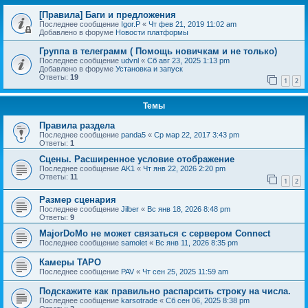
[Правила] Баги и предложения
Последнее сообщение
Igor.P
«
Чт фев 21, 2019 11:02 am
Добавлено в форуме
Новости платформы
Группа в телеграмм ( Помощь новичкам и не только)
Последнее сообщение
udvnl
«
Сб авг 23, 2025 1:13 pm
Добавлено в форуме
Установка и запуск
Ответы:
19
1
2
Темы
Правила раздела
Последнее сообщение
panda5
«
Ср мар 22, 2017 3:43 pm
Ответы:
1
Сцены. Расширенное условие отображение
Последнее сообщение
AK1
«
Чт янв 22, 2026 2:20 pm
Ответы:
11
1
2
Размер сценария
Последнее сообщение
Jilber
«
Вс янв 18, 2026 8:48 pm
Ответы:
9
MajorDoMo не может связаться с сервером Connect
Последнее сообщение
samolet
«
Вс янв 11, 2026 8:35 pm
Камеры TAPO
Последнее сообщение
PAV
«
Чт сен 25, 2025 11:59 am
Подскажите как правильно распарсить строку на числа.
Последнее сообщение
karsotrade
«
Сб сен 06, 2025 8:38 pm