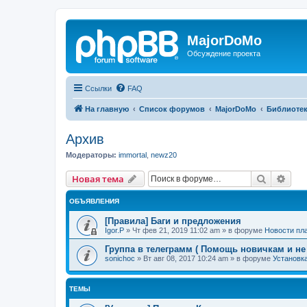
MajorDoMo
Обсуждение проекта
Ссылки
FAQ
На главную
Список форумов
MajorDoMo
Библиотек
Архив
Модераторы:
immortal
,
newz20
Поиск
Рас
Новая тема
ОБЪЯВЛЕНИЯ
[Правила] Баги и предложения
Igor.P
»
Чт фев 21, 2019 11:02 am
» в форуме
Новости п
Группа в телеграмм ( Помощь новичкам и не
sonichoc
»
Вт авг 08, 2017 10:24 am
» в форуме
Установка
ТЕМЫ