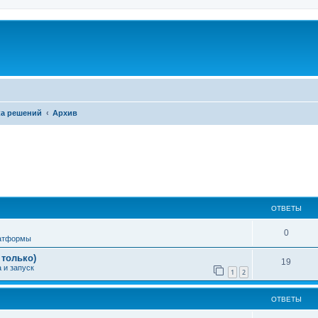
а решений
Архив
ширенный поиск
ОТВЕТЫ
0
латформы
 только)
19
 и запуск
1
2
ОТВЕТЫ