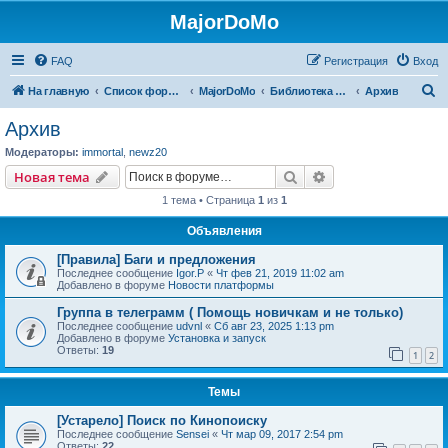
MajorDoMo
FAQ
Регистрация
Вход
П
На главную
Список форумов
MajorDoMo
Библиотека решений
Архив
о
Архив
и
Модераторы:
immortal
,
newz20
с
Поиск
Расширенный пои
Новая тема
к
1 тема • Страница
1
из
1
Объявления
[Правила] Баги и предложения
Последнее сообщение
Igor.P
«
Чт фев 21, 2019 11:02 am
Добавлено в форуме
Новости платформы
Группа в телеграмм ( Помощь новичкам и не только)
Последнее сообщение
udvnl
«
Сб авг 23, 2025 1:13 pm
Добавлено в форуме
Установка и запуск
Ответы:
19
1
2
Темы
[Устарело] Поиск по Кинопоиску
Последнее сообщение
Sensei
«
Чт мар 09, 2017 2:54 pm
Ответы:
22