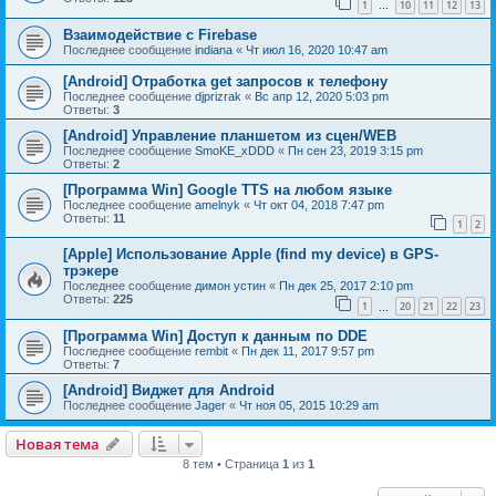
1
10
11
12
13
…
Взаимодействие с Firebase
Последнее сообщение
indiana
«
Чт июл 16, 2020 10:47 am
[Android] Отработка get запросов к телефону
Последнее сообщение
djprizrak
«
Вс апр 12, 2020 5:03 pm
Ответы:
3
[Android] Управление планшетом из сцен/WEB
Последнее сообщение
SmoKE_xDDD
«
Пн сен 23, 2019 3:15 pm
Ответы:
2
[Программа Win] Google TTS на любом языке
Последнее сообщение
amelnyk
«
Чт окт 04, 2018 7:47 pm
Ответы:
11
1
2
[Apple] Использование Apple (find my device) в GPS-
трэкере
Последнее сообщение
димон устин
«
Пн дек 25, 2017 2:10 pm
Ответы:
225
1
20
21
22
23
…
[Программа Win] Доступ к данным по DDE
Последнее сообщение
rembit
«
Пн дек 11, 2017 9:57 pm
Ответы:
7
[Android] Виджет для Android
Последнее сообщение
Jager
«
Чт ноя 05, 2015 10:29 am
Новая тема
8 тем • Страница
1
из
1