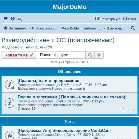
MajorDoMo
FAQ
Регистрация
Вход
П
На главную
Список форумов
MajorDoMo
Библиотека решений
Взаимодействие с ОС (приложениями)
о
Взаимодействие с ОС (приложениями)
и
Модераторы:
immortal
,
newz20
с
Поиск
Расширенный пои
Новая тема
к
8 тем • Страница
1
из
1
Объявления
[Правила] Баги и предложения
Последнее сообщение
Igor.P
«
Чт фев 21, 2019 11:02 am
Добавлено в форуме
Новости платформы
Группа в телеграмм ( Помощь новичкам и не только)
Последнее сообщение
udvnl
«
Сб авг 23, 2025 1:13 pm
Добавлено в форуме
Установка и запуск
Ответы:
19
1
2
Темы
[Программа Win] Видеонаблюдение ContaCam
Последнее сообщение
Jilber
«
Ср окт 07, 2020 11:38 am
Ответы:
125