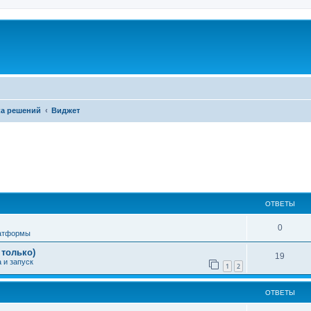
а решений
Виджет
ширенный поиск
ОТВЕТЫ
0
латформы
 только)
19
 и запуск
1
2
ОТВЕТЫ