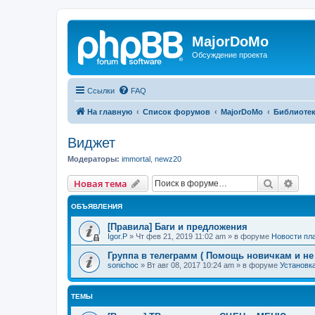
MajorDoMo
Обсуждение проекта
Ссылки
FAQ
На главную
Список форумов
MajorDoMo
Библиотек
Виджет
Модераторы:
immortal
,
newz20
Поиск
Рас
Новая тема
ОБЪЯВЛЕНИЯ
[Правила] Баги и предложения
Igor.P
»
Чт фев 21, 2019 11:02 am
» в форуме
Новости п
Группа в телеграмм ( Помощь новичкам и не
sonichoc
»
Вт авг 08, 2017 10:24 am
» в форуме
Установка
ТЕМЫ