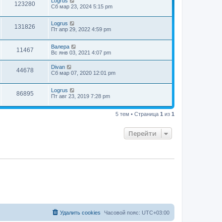
Logrus
123280
Сб мар 23, 2024 5:15 pm
Logrus
131826
Пт апр 29, 2022 4:59 pm
Валера
11467
Вс янв 03, 2021 4:07 pm
Divan
44678
Сб мар 07, 2020 12:01 pm
Logrus
86895
Пт авг 23, 2019 7:28 pm
5 тем • Страница
1
из
1
Перейти
Удалить cookies
Часовой пояс:
UTC+03:00