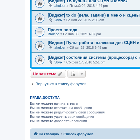
[Виджет] ТВ пульты для СЦЕН и МЕНЮ
ahelper
»
Пт май 04, 2018 4:44 pm
[Виджет] to do (дела, задачи) в меню и сцены,
Vovix
»
Вс ноя 22, 2015 2:06 am
Просто погода
Валера
»
Вс янв 03, 2021 4:07 pm
[Виджет] Пульт робота пылесоса для СЦЕН 
ahelper
»
Сб авг 25, 2018 6:48 pm
[Виджет] состояния системы (процессора) с
Vovix
»
Сб фев 17, 2018 5:51 pm
Новая тема
Вернуться к списку форумов
ПРАВА ДОСТУПА
Вы
не можете
начинать темы
Вы
не можете
отвечать на сообщения
Вы
не можете
редактировать свои сообщения
Вы
не можете
удалять свои сообщения
Вы
не можете
добавлять вложения
На главную
Список форумов