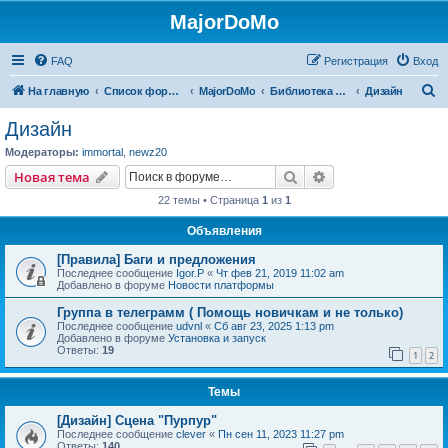
MajorDoMo
FAQ
Регистрация
Вход
П
На главную
Список форумов
MajorDoMo
Библиотека решений
Дизайн
о
Дизайн
и
Модераторы:
immortal
,
newz20
с
Поиск
Расширенный пои
Новая тема
к
22 темы • Страница
1
из
1
Объявления
[Правила] Баги и предложения
Последнее сообщение
Igor.P
«
Чт фев 21, 2019 11:02 am
Добавлено в форуме
Новости платформы
Группа в телеграмм ( Помощь новичкам и не только)
Последнее сообщение
udvnl
«
Сб авг 23, 2025 1:13 pm
Добавлено в форуме
Установка и запуск
Ответы:
19
1
2
Темы
[Дизайн] Сцена "Пурпур"
Последнее сообщение
clever
«
Пн сен 11, 2023 11:27 pm
Ответы:
140