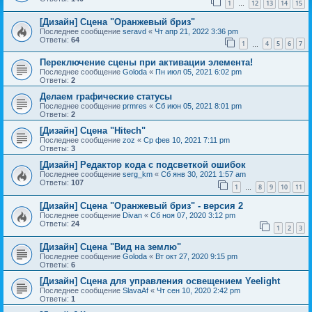
1
12
13
14
15
…
[Дизайн] Сцена "Оранжевый бриз"
Последнее сообщение
seravd
«
Чт апр 21, 2022 3:36 pm
Ответы:
64
1
4
5
6
7
…
Переключение сцены при активации элемента!
Последнее сообщение
Goloda
«
Пн июл 05, 2021 6:02 pm
Ответы:
2
Делаем графические статусы
Последнее сообщение
prmres
«
Сб июн 05, 2021 8:01 pm
Ответы:
2
[Дизайн] Сцена "Hitech"
Последнее сообщение
zoz
«
Ср фев 10, 2021 7:11 pm
Ответы:
3
[Дизайн] Редактор кода с подсветкой ошибок
Последнее сообщение
serg_km
«
Сб янв 30, 2021 1:57 am
Ответы:
107
1
8
9
10
11
…
[Дизайн] Сцена "Оранжевый бриз" - версия 2
Последнее сообщение
Divan
«
Сб ноя 07, 2020 3:12 pm
Ответы:
24
1
2
3
[Дизайн] Сцена "Вид на землю"
Последнее сообщение
Goloda
«
Вт окт 27, 2020 9:15 pm
Ответы:
6
[Дизайн] Сцена для управления освещением Yeelight
Последнее сообщение
SlavaAf
«
Чт сен 10, 2020 2:42 pm
Ответы:
1