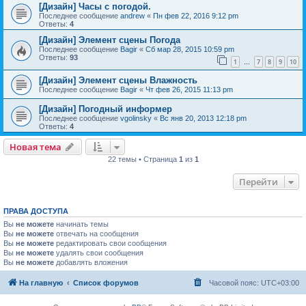
[Дизайн] Часы с погодой.
Последнее сообщение
andrew
«
Пн фев 22, 2016 9:12 pm
Ответы:
4
[Дизайн] Элемент сцены Погода
Последнее сообщение
Bagir
«
Сб мар 28, 2015 10:59 pm
Ответы:
93
1
7
8
9
10
…
[Дизайн] Элемент сцены Влажность
Последнее сообщение
Bagir
«
Чт фев 26, 2015 11:13 pm
[Дизайн] Погодный информер
Последнее сообщение
vgolinsky
«
Вс янв 20, 2013 12:18 pm
Ответы:
4
Новая тема
22 темы • Страница
1
из
1
Перейти
ПРАВА ДОСТУПА
Вы
не можете
начинать темы
Вы
не можете
отвечать на сообщения
Вы
не можете
редактировать свои сообщения
Вы
не можете
удалять свои сообщения
Вы
не можете
добавлять вложения
На главную
Список форумов
Часовой пояс:
UTC+03:00