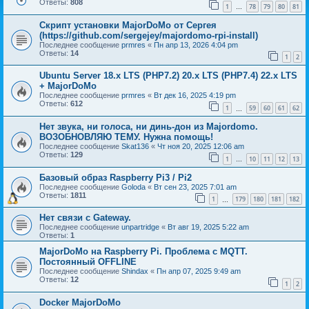
Ответы:
808
1
78
79
80
81
…
Скрипт установки MajorDoMo от Сергея
(https://github.com/sergejey/majordomo-rpi-install)
Последнее сообщение
prmres
«
Пн апр 13, 2026 4:04 pm
Ответы:
14
1
2
Ubuntu Server 18.х LTS (PHP7.2) 20.х LTS (PHP7.4) 22.х LTS
+ MajorDoMo
Последнее сообщение
prmres
«
Вт дек 16, 2025 4:19 pm
Ответы:
612
1
59
60
61
62
…
Нет звука, ни голоса, ни динь-дон из Majordomo.
ВОЗОБНОВЛЯЮ ТЕМУ. Нужна помощь!
Последнее сообщение
Skat136
«
Чт ноя 20, 2025 12:06 am
Ответы:
129
1
10
11
12
13
…
Базовый образ Raspberry Pi3 / Pi2
Последнее сообщение
Goloda
«
Вт сен 23, 2025 7:01 am
Ответы:
1811
1
179
180
181
182
…
Нет связи с Gateway.
Последнее сообщение
unpartridge
«
Вт авг 19, 2025 5:22 am
Ответы:
1
MajorDoMo на Raspberry Pi. Проблема с MQTT.
Постоянный OFFLINE
Последнее сообщение
Shindax
«
Пн апр 07, 2025 9:49 am
Ответы:
12
1
2
Docker MajorDoMo