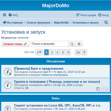
MajorDoMo
FAQ
Регистрация
Вход
П
На главную
Список форумов
MajorDoMo
Установка и запуск
о
Установка и запуск
и
Модератор:
immortal
с
Поиск
Расширенный пои
Новая тема
к
Страница
1
из
26
1
2
3
4
5
26
След.
626 тем
…
Объявления
[Правила] Баги и предложения
Последнее сообщение
Igor.P
«
Чт фев 21, 2019 11:02 am
Добавлено в форуме
Новости платформы
Группа в телеграмм ( Помощь новичкам и не только)
Последнее сообщение
udvnl
«
Сб авг 23, 2025 1:13 pm
Ответы:
19
1
2
Темы
Скрипт установки на Linux ББ, OPi, AsusTB, RPi и т.п.
Последнее сообщение
prmres
«
Вт янв 17, 2023 5:06 pm