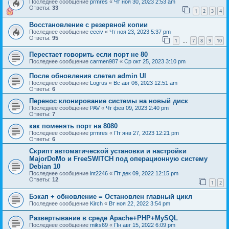
Последнее сообщение
prmres
«
Чт ноя 30, 2023 2:53 am
Ответы:
33
1
2
3
4
Восстановление с резервной копии
Последнее сообщение
eeciv
«
Чт ноя 23, 2023 5:37 pm
Ответы:
95
1
7
8
9
10
…
Перестает говорить если порт не 80
Последнее сообщение
carmen987
«
Ср окт 25, 2023 3:10 pm
После обновления слетел admin UI
Последнее сообщение
Logrus
«
Вс авг 06, 2023 12:51 am
Ответы:
6
Перенос клонирование системы на новый диск
Последнее сообщение
PAV
«
Чт фев 09, 2023 2:40 pm
Ответы:
7
как поменять порт на 8080
Последнее сообщение
prmres
«
Пт янв 27, 2023 12:21 pm
Ответы:
6
Скрипт автоматической установки и настройки
MajorDoMo и FreeSWITCH под операционную систему
Debian 10
Последнее сообщение
int2246
«
Пт дек 09, 2022 12:15 pm
Ответы:
12
1
2
Бэкап + обновление = Остановлен главный цикл
Последнее сообщение
Kirch
«
Вт ноя 22, 2022 3:54 pm
Развертывание в среде Apache+PHP+MySQL
Последнее сообщение
miks69
«
Пн авг 15, 2022 6:09 pm