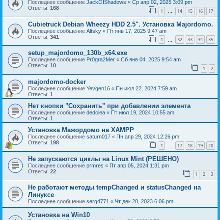
Последнее сообщение
JackOfShadows
«
Ср апр 02, 2025 3:09 pm
Ответы:
168
1
14
15
16
17
…
Cubietruck Debian Wheezy HDD 2.5". Установка Majordomo.
Последнее сообщение
Altsky
«
Пт янв 17, 2025 9:47 am
Ответы:
341
1
32
33
34
35
…
setup_majordomo_130b_x64.exe
Последнее сообщение
Pr0gra2Mer
«
Сб янв 04, 2025 9:54 am
Ответы:
10
1
2
majordomo-docker
Последнее сообщение
Yevgen16
«
Пн июл 22, 2024 7:59 am
Ответы:
1
Нет кнопки "Сохранить" при добавлении элемента
Последнее сообщение
dedclea
«
Пт июл 19, 2024 10:55 am
Ответы:
1
Установка Мажордомо на XAMPP
Последнее сообщение
saturn017
«
Пн апр 29, 2024 12:26 pm
Ответы:
198
1
17
18
19
20
…
Не запускаются циклы на Linux Mint (РЕШЕНО)
Последнее сообщение
prmres
«
Пт апр 05, 2024 1:31 pm
Ответы:
22
1
2
3
Не работают методы tempChanged и statusChanged на
Линуксе
Последнее сообщение
serg4771
«
Чт дек 28, 2023 6:06 pm
Установка на Win10