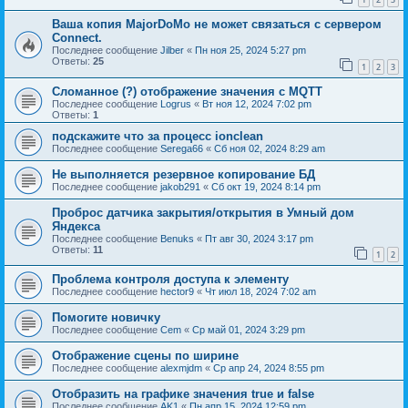
Ваша копия MajorDoMo не может связаться с сервером
Connect.
Последнее сообщение
Jilber
«
Пн ноя 25, 2024 5:27 pm
Ответы:
25
1
2
3
Сломанное (?) отображение значения с MQTT
Последнее сообщение
Logrus
«
Вт ноя 12, 2024 7:02 pm
Ответы:
1
подскажите что за процесс ionclean
Последнее сообщение
Serega66
«
Сб ноя 02, 2024 8:29 am
Не выполняется резервное копирование БД
Последнее сообщение
jakob291
«
Сб окт 19, 2024 8:14 pm
Проброс датчика закрытия/открытия в Умный дом
Яндекса
Последнее сообщение
Benuks
«
Пт авг 30, 2024 3:17 pm
Ответы:
11
1
2
Проблема контроля доступа к элементу
Последнее сообщение
hector9
«
Чт июл 18, 2024 7:02 am
Помогите новичку
Последнее сообщение
Cem
«
Ср май 01, 2024 3:29 pm
Отображение сцены по ширине
Последнее сообщение
alexmjdm
«
Ср апр 24, 2024 8:55 pm
Отобразить на графике значения true и false
Последнее сообщение
AK1
«
Пн апр 15, 2024 12:59 pm