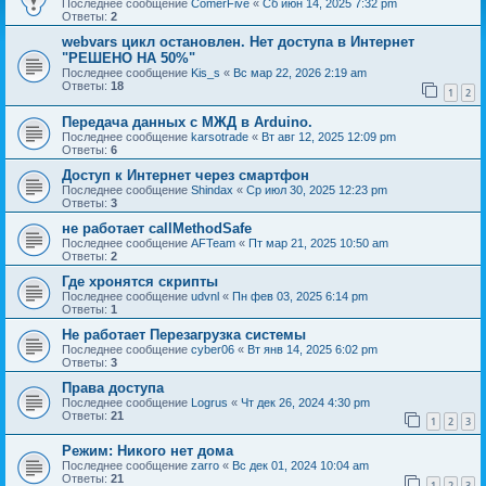
Последнее сообщение
ComerFive
«
Сб июн 14, 2025 7:32 pm
Ответы:
2
webvars цикл остановлен. Нет доступа в Интернет
"РЕШЕНО НА 50%"
Последнее сообщение
Kis_s
«
Вс мар 22, 2026 2:19 am
Ответы:
18
1
2
Передача данных с МЖД в Arduino.
Последнее сообщение
karsotrade
«
Вт авг 12, 2025 12:09 pm
Ответы:
6
Доступ к Интернет через смартфон
Последнее сообщение
Shindax
«
Ср июл 30, 2025 12:23 pm
Ответы:
3
не работает callMethodSafe
Последнее сообщение
AFTeam
«
Пт мар 21, 2025 10:50 am
Ответы:
2
Где хронятся скрипты
Последнее сообщение
udvnl
«
Пн фев 03, 2025 6:14 pm
Ответы:
1
Не работает Перезагрузка системы
Последнее сообщение
cyber06
«
Вт янв 14, 2025 6:02 pm
Ответы:
3
Права доступа
Последнее сообщение
Logrus
«
Чт дек 26, 2024 4:30 pm
Ответы:
21
1
2
3
Режим: Никого нет дома
Последнее сообщение
zarro
«
Вс дек 01, 2024 10:04 am
Ответы:
21
1
2
3