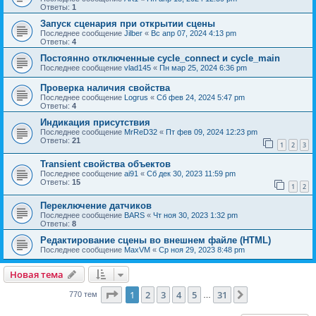
Ответы:
1
Запуск сценария при открытии сцены
Последнее сообщение
Jilber
«
Вс апр 07, 2024 4:13 pm
Ответы:
4
Постоянно отключенные cycle_connect и cycle_main
Последнее сообщение
vlad145
«
Пн мар 25, 2024 6:36 pm
Проверка наличия свойства
Последнее сообщение
Logrus
«
Сб фев 24, 2024 5:47 pm
Ответы:
4
Индикация присутствия
Последнее сообщение
MrReD32
«
Пт фев 09, 2024 12:23 pm
Ответы:
21
1
2
3
Transient свойства объектов
Последнее сообщение
ai91
«
Сб дек 30, 2023 11:59 pm
Ответы:
15
1
2
Переключение датчиков
Последнее сообщение
BARS
«
Чт ноя 30, 2023 1:32 pm
Ответы:
8
Редактирование сцены во внешнем файле (HTML)
Последнее сообщение
MaxVM
«
Ср ноя 29, 2023 8:48 pm
Новая тема
Страница
1
из
31
1
2
3
4
5
31
След.
770 тем
…