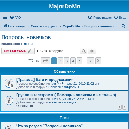
MajorDoMo
FAQ
Регистрация
Вход
П
На главную
Список форумов
MajorDoMo
Вопросы новичков
о
Вопросы новичков
и
Модератор:
immortal
с
Поиск
Расширенный пои
Новая тема
к
Страница
1
из
31
1
2
3
4
5
31
След.
770 тем
…
Объявления
[Правила] Баги и предложения
Последнее сообщение
Igor.P
«
Чт фев 21, 2019 11:02 am
Добавлено в форуме
Новости платформы
Группа в телеграмм ( Помощь новичкам и не только)
Последнее сообщение
udvnl
«
Сб авг 23, 2025 1:13 pm
Добавлено в форуме
Установка и запуск
Ответы:
19
1
2
Темы
Что за раздел "Вопросы новичков"