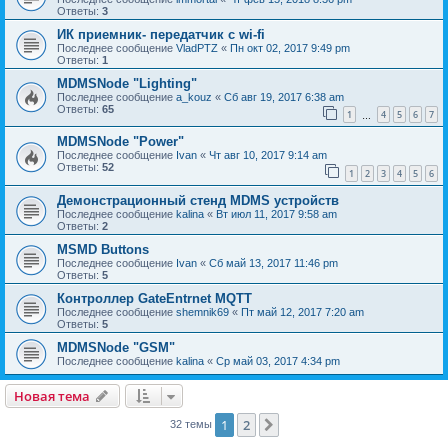
Ответы:
3
ИК приемник- передатчик с wi-fi
Последнее сообщение
VladPTZ
«
Пн окт 02, 2017 9:49 pm
Ответы:
1
MDMSNode "Lighting"
Последнее сообщение
a_kouz
«
Сб авг 19, 2017 6:38 am
Ответы:
65
1
4
5
6
7
…
MDMSNode "Power"
Последнее сообщение
Ivan
«
Чт авг 10, 2017 9:14 am
Ответы:
52
1
2
3
4
5
6
Демонстрационный стенд MDMS устройств
Последнее сообщение
kalina
«
Вт июл 11, 2017 9:58 am
Ответы:
2
MSMD Buttons
Последнее сообщение
Ivan
«
Сб май 13, 2017 11:46 pm
Ответы:
5
Контроллер GateEntrnet MQTT
Последнее сообщение
shemnik69
«
Пт май 12, 2017 7:20 am
Ответы:
5
MDMSNode "GSM"
Последнее сообщение
kalina
«
Ср май 03, 2017 4:34 pm
Новая тема
1
2
След.
32 темы