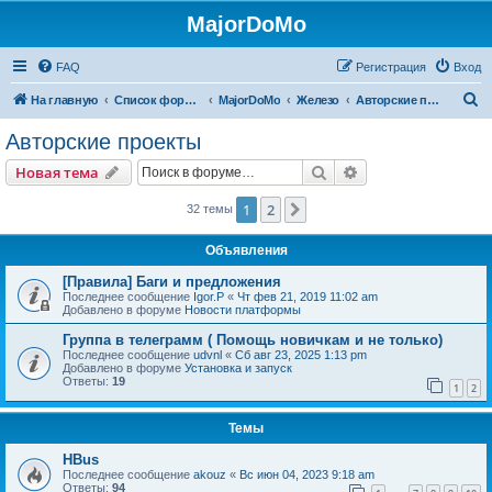
MajorDoMo
FAQ
Регистрация
Вход
П
На главную
Список форумов
MajorDoMo
Железо
Авторские проекты
о
Авторские проекты
и
Поиск
Расширенный пои
Новая тема
с
к
1
2
След.
32 темы
Объявления
[Правила] Баги и предложения
Последнее сообщение
Igor.P
«
Чт фев 21, 2019 11:02 am
Добавлено в форуме
Новости платформы
Группа в телеграмм ( Помощь новичкам и не только)
Последнее сообщение
udvnl
«
Сб авг 23, 2025 1:13 pm
Добавлено в форуме
Установка и запуск
Ответы:
19
1
2
Темы
HBus
Последнее сообщение
akouz
«
Вс июн 04, 2023 9:18 am
Ответы:
94