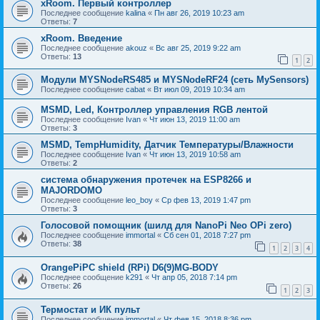
xRoom. Первый контроллер
Последнее сообщение
kalina
«
Пн авг 26, 2019 10:23 am
Ответы:
7
xRoom. Введение
Последнее сообщение
akouz
«
Вс авг 25, 2019 9:22 am
Ответы:
13
1
2
Модули MYSNodeRS485 и MYSNodeRF24 (сеть MySensors)
Последнее сообщение
cabat
«
Вт июл 09, 2019 10:34 am
MSMD, Led, Контроллер управления RGB лентой
Последнее сообщение
Ivan
«
Чт июн 13, 2019 11:00 am
Ответы:
3
MSMD, TempHumidity, Датчик Температуры/Влажности
Последнее сообщение
Ivan
«
Чт июн 13, 2019 10:58 am
Ответы:
2
система обнаружения протечек на ESP8266 и
MAJORDOMO
Последнее сообщение
leo_boy
«
Ср фев 13, 2019 1:47 pm
Ответы:
3
Голосовой помощник (шилд для NanoPi Neo OPi zero)
Последнее сообщение
immortal
«
Сб сен 01, 2018 7:27 pm
Ответы:
38
1
2
3
4
OrangePiPC shield (RPi) D6(9)MG-BODY
Последнее сообщение
k291
«
Чт апр 05, 2018 7:14 pm
Ответы:
26
1
2
3
Термостат и ИК пульт
Последнее сообщение
immortal
«
Чт фев 15, 2018 8:36 pm