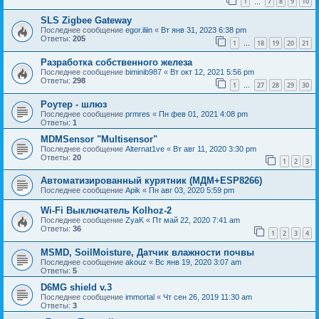
1
7
8
9
10
…
SLS Zigbee Gateway
Последнее сообщение
egor.iliin
«
Вт янв 31, 2023 6:38 pm
Ответы:
205
1
18
19
20
21
…
Разработка собственного железа
Последнее сообщение
biminib987
«
Вт окт 12, 2021 5:56 pm
Ответы:
298
1
27
28
29
30
…
Роутер - шлюз
Последнее сообщение
prmres
«
Пн фев 01, 2021 4:08 pm
Ответы:
1
MDMSensor "Multisensor"
Последнее сообщение
Alternat1ve
«
Вт авг 11, 2020 3:30 pm
Ответы:
20
1
2
3
Автоматизированный курятник (МДМ+ESP8266)
Последнее сообщение
Apik
«
Пн авг 03, 2020 5:59 pm
Wi-Fi Выключатель Kolhoz-2
Последнее сообщение
ZyaK
«
Пт май 22, 2020 7:41 am
Ответы:
36
1
2
3
4
MSMD, SoilMoisture, Датчик влажности почвы
Последнее сообщение
akouz
«
Вс янв 19, 2020 3:07 am
Ответы:
5
D6MG shield v.3
Последнее сообщение
immortal
«
Чт сен 26, 2019 11:30 am
Ответы:
3