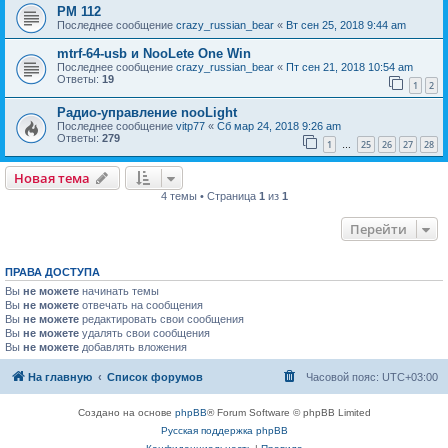
PM 112
Последнее сообщение
crazy_russian_bear
«
Вт сен 25, 2018 9:44 am
mtrf-64-usb и NooLete One Win
Последнее сообщение
crazy_russian_bear
«
Пт сен 21, 2018 10:54 am
Ответы:
19
1
2
Радио-управление nooLight
Последнее сообщение
vitp77
«
Сб мар 24, 2018 9:26 am
Ответы:
279
1
25
26
27
28
…
Новая тема
4 темы • Страница
1
из
1
Перейти
ПРАВА ДОСТУПА
Вы
не можете
начинать темы
Вы
не можете
отвечать на сообщения
Вы
не можете
редактировать свои сообщения
Вы
не можете
удалять свои сообщения
Вы
не можете
добавлять вложения
На главную
Список форумов
Часовой пояс:
UTC+03:00
Создано на основе
phpBB
® Forum Software © phpBB Limited
Русская поддержка phpBB