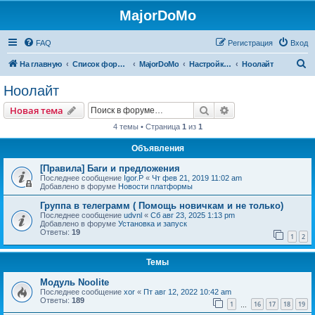
MajorDoMo
FAQ
Регистрация
Вход
П
На главную
Список форумов
MajorDoMo
Настройка и программирование
Ноолайт
о
Ноолайт
и
Поиск
Расширенный пои
Новая тема
с
4 темы • Страница
1
из
1
к
Объявления
[Правила] Баги и предложения
Последнее сообщение
Igor.P
«
Чт фев 21, 2019 11:02 am
Добавлено в форуме
Новости платформы
Группа в телеграмм ( Помощь новичкам и не только)
Последнее сообщение
udvnl
«
Сб авг 23, 2025 1:13 pm
Добавлено в форуме
Установка и запуск
Ответы:
19
1
2
Темы
Модуль Noolite
Последнее сообщение
xor
«
Пт авг 12, 2022 10:42 am
Ответы:
189
1
16
17
18
19
…