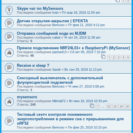
1
2
Skype чат по MySensors
Последнее сообщение
Ivan
«
Пт мар 18, 2016 11:54 am
Датчик открытия-закрытия | EFEKTA
Последнее сообщение
Berkseo
«
Пт фев 21, 2020 4:12 pm
Отправка сообщений ноде из MJDM
Последнее сообщение
cabat
«
Чт окт 24, 2019 11:36 am
Ответы:
9
Прямое подключение NRF24L01+ к RaspberryPi (MySensor)
Последнее сообщение
pasha413
«
Сб окт 05, 2019 7:10 pm
Ответы:
46
1
2
3
4
5
Receive и sleep ?
Последнее сообщение
Sandr
«
Вс сен 29, 2019 11:13 pm
Сенсорный выключатель с дополнительной
флуоресцентной подсветкой
Последнее сообщение
Berkseo
«
Чт июн 27, 2019 5:58 pm
Ответы:
3
mysensors
Последнее сообщение
Mikhail72
«
Вт июн 18, 2019 10:33 pm
Ответы:
240
1
22
23
24
25
…
Тестовый скетч контроля пониженного
энергопотребления в режиме сна с прерываниями для
nRF52
Последнее сообщение
Berkseo
«
Пн фев 25, 2019 10:10 pm