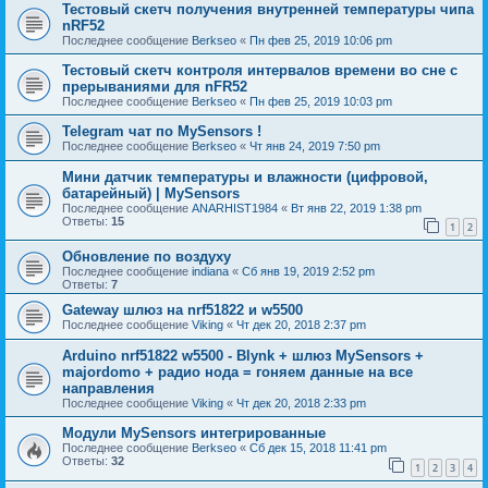
Тестовый скетч получения внутренней температуры чипа
nRF52
Последнее сообщение
Berkseo
«
Пн фев 25, 2019 10:06 pm
Тестовый скетч контроля интервалов времени во сне с
прерываниями для nFR52
Последнее сообщение
Berkseo
«
Пн фев 25, 2019 10:03 pm
Telegram чат по MySensors !
Последнее сообщение
Berkseo
«
Чт янв 24, 2019 7:50 pm
Мини датчик температуры и влажности (цифровой,
батарейный) | MySensors
Последнее сообщение
ANARHIST1984
«
Вт янв 22, 2019 1:38 pm
Ответы:
15
1
2
Обновление по воздуху
Последнее сообщение
indiana
«
Сб янв 19, 2019 2:52 pm
Ответы:
7
Gateway шлюз на nrf51822 и w5500
Последнее сообщение
Viking
«
Чт дек 20, 2018 2:37 pm
Arduino nrf51822 w5500 - Blynk + шлюз MySensors +
majordomo + радио нода = гоняем данные на все
направления
Последнее сообщение
Viking
«
Чт дек 20, 2018 2:33 pm
Модули MySensors интегрированные
Последнее сообщение
Berkseo
«
Сб дек 15, 2018 11:41 pm
Ответы:
32
1
2
3
4