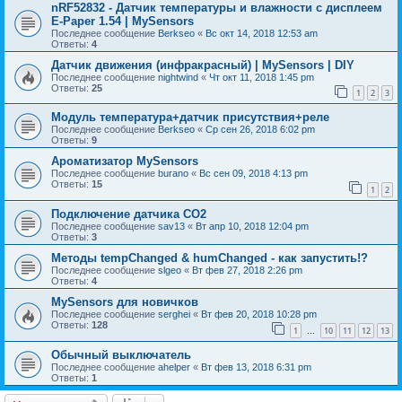
nRF52832 - Датчик температуры и влажности с дисплеем
E-Paper 1.54 | MySensors
Последнее сообщение
Berkseo
«
Вс окт 14, 2018 12:53 am
Ответы:
4
Датчик движения (инфракрасный) | MySensors | DIY
Последнее сообщение
nightwind
«
Чт окт 11, 2018 1:45 pm
Ответы:
25
1
2
3
Модуль температура+датчик присутствия+реле
Последнее сообщение
Berkseo
«
Ср сен 26, 2018 6:02 pm
Ответы:
9
Ароматизатор MySensors
Последнее сообщение
burano
«
Вс сен 09, 2018 4:13 pm
Ответы:
15
1
2
Подключение датчика CO2
Последнее сообщение
sav13
«
Вт апр 10, 2018 12:04 pm
Ответы:
3
Методы tempChanged & humChanged - как запустить!?
Последнее сообщение
slgeo
«
Вт фев 27, 2018 2:26 pm
Ответы:
4
MySensors для новичков
Последнее сообщение
serghei
«
Вт фев 20, 2018 10:28 pm
Ответы:
128
1
10
11
12
13
…
Обычный выключатель
Последнее сообщение
ahelper
«
Вт фев 13, 2018 6:31 pm
Ответы:
1