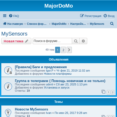
MajorDoMo
FAQ
Регистрация
Вход
П
На главную
Список форумов
MajorDoMo
Настройка и программирование
MySensors
о
MySensors
и
Поиск
Расширенный пои
Новая тема
с
к
1
2
След.
49 тем
Объявления
[Правила] Баги и предложения
Последнее сообщение
Igor.P
«
Чт фев 21, 2019 11:02 am
Добавлено в форуме
Новости платформы
Группа в телеграмм ( Помощь новичкам и не только)
Последнее сообщение
udvnl
«
Сб авг 23, 2025 1:13 pm
Добавлено в форуме
Установка и запуск
Ответы:
19
1
2
Темы
Новости MySensors
Последнее сообщение
Ivan
«
Пн июн 26, 2017 9:28 am
Ответы:
13