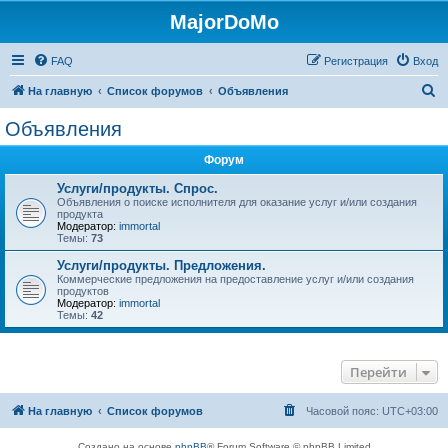
MajorDoMo
FAQ
Регистрация
Вход
П
На главную
Список форумов
Объявления
о
Объявления
и
Форум
с
к
Услуги/продукты. Спрос.
Объявления о поиске исполнителя для оказание услуг и/или создания
продукта
Модератор:
immortal
Темы:
73
Услуги/продукты. Предложения.
Коммерческие предложения на предоставление услуг и/или создания
продуктов
Модератор:
immortal
Темы:
42
Перейти
На главную
Список форумов
Часовой пояс:
UTC+03:00
Создано на основе
phpBB
® Forum Software © phpBB Limited