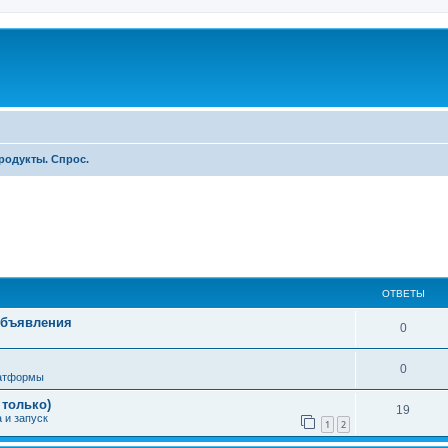
родукты. Спрос.
ширенный поиск
ОТВЕТЫ
Объявления
0
0
латформы
 только)
19
 и запуск
1
2