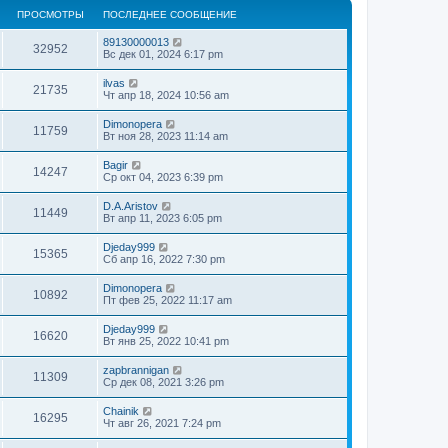
ПРОСМОТРЫ
ПОСЛЕДНЕЕ СООБЩЕНИЕ
89130000013
32952
Вс дек 01, 2024 6:17 pm
ilvas
21735
Чт апр 18, 2024 10:56 am
Dimonopera
11759
Вт ноя 28, 2023 11:14 am
Bagir
14247
Ср окт 04, 2023 6:39 pm
D.A.Aristov
11449
Вт апр 11, 2023 6:05 pm
Djeday999
15365
Сб апр 16, 2022 7:30 pm
Dimonopera
10892
Пт фев 25, 2022 11:17 am
Djeday999
16620
Вт янв 25, 2022 10:41 pm
zapbrannigan
11309
Ср дек 08, 2021 3:26 pm
Chainik
16295
Чт авг 26, 2021 7:24 pm