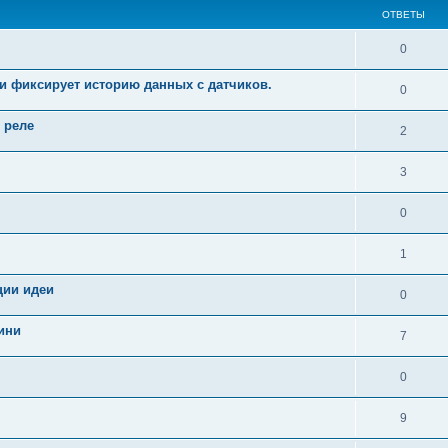
ОТВЕТЫ
0
 и фиксирует историю данных с датчиков.
0
 реле
2
3
0
1
ции идеи
0
ини
7
0
9