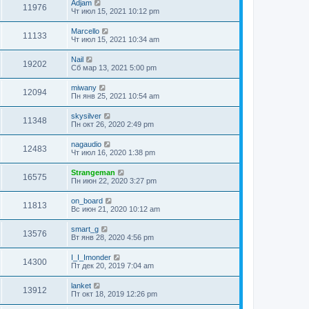
Adjam
11976
Чт июл 15, 2021 10:12 pm
Marcello
11133
Чт июл 15, 2021 10:34 am
Nail
19202
Сб мар 13, 2021 5:00 pm
miwany
12094
Пн янв 25, 2021 10:54 am
skysilver
11348
Пн окт 26, 2020 2:49 pm
nagaudio
12483
Чт июл 16, 2020 1:38 pm
Strangeman
16575
Пн июн 22, 2020 3:27 pm
on_board
11813
Вс июн 21, 2020 10:12 am
smart_g
13576
Вт янв 28, 2020 4:56 pm
I_I_Imonder
14300
Пт дек 20, 2019 7:04 am
lanket
13912
Пт окт 18, 2019 12:26 pm