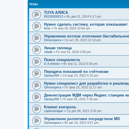
ТЕМЫ
TUYA АЛИСА
89130000013
»
Вс дек 01, 2024 6:17 pm
Нужно сделать систему, которая показывает
ilvas
»
Чт апр 18, 2024 10:56 am
Управление котлом отопления бистабильное
Dimonopera
»
Ср окт 25, 2023 12:10 pm
Умная теплица
vlladik
»
Пт ноя 01, 2019 2:00 pm
Поиск специалиста
D.A.Aristov
»
Вт апр 11, 2023 6:05 pm
Передача показаний по счётчикам
Djeday999
»
Сб мар 19, 2022 6:32 pm
Нужен специалист для разработки и реализа
Dimonopera
»
Пт фев 25, 2022 11:17 am
Демонстрация МДМ через Яндекс станцию м
Djeday999
»
Пт июн 04, 2021 7:30 am
Климат контроль
zapbrannigan
»
Ср дек 08, 2021 3:26 pm
Управление роллетами посредством MD
Dimonopera
»
Вт авг 24, 2021 8:57 pm