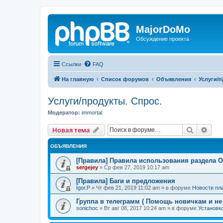
MajorDoMo
Обсуждение проекта
Ссылки
FAQ
На главную
Список форумов
Объявления
Услуги/п
Услуги/продукты. Спрос.
Модератор:
immortal
Поиск
Рас
Новая тема
ОБЪЯВЛЕНИЯ
[Правила] Правила использования раздела 
sergejey
»
Ср фев 27, 2019 10:17 am
[Правила] Баги и предложения
Igor.P
»
Чт фев 21, 2019 11:02 am
» в форуме
Новости п
Группа в телеграмм ( Помощь новичкам и не
sonichoc
»
Вт авг 08, 2017 10:24 am
» в форуме
Установка