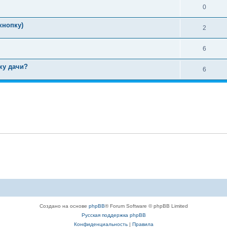
0
кнопку)
2
6
ку дачи?
6
Создано на основе
phpBB
® Forum Software © phpBB Limited
Русская поддержка phpBB
Конфиденциальность
|
Правила