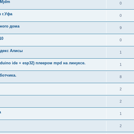
 Mjdm
0
 г.Уфа
0
ного дома
9
10
0
ндекс Алисы
1
uino ide + esp32) плеером mpd на линуксе.
1
ботчика.
8
2
2
а
1
2