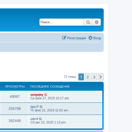
Поиск
Расширенный по
Регистрация
Вход
1
2
3
След.
72 темы
ПРОСМОТРЫ
ПОСЛЕДНЕЕ СООБЩЕНИЕ
sergejey
49067
Ср фев 27, 2019 10:17 am
Igor.P
256796
Чт фев 21, 2019 11:02 am
udvnl
392448
Сб авг 23, 2025 1:13 pm