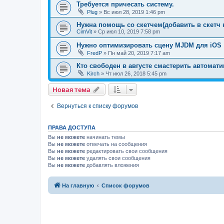
Требуется причесать систему.
Plug
»
Вс июл 28, 2019 1:46 pm
Нужна помощь со скетчем(добавить в скетч 
CimVit
»
Ср июл 10, 2019 7:58 pm
Нужно оптимизировать сцену MJDM для iOS
FredP
»
Пн май 20, 2019 7:17 am
Кто свободен в августе смастерить автомати
Kirch
»
Чт июл 26, 2018 5:45 pm
Новая тема
Вернуться к списку форумов
ПРАВА ДОСТУПА
Вы
не можете
начинать темы
Вы
не можете
отвечать на сообщения
Вы
не можете
редактировать свои сообщения
Вы
не можете
удалять свои сообщения
Вы
не можете
добавлять вложения
На главную
Список форумов