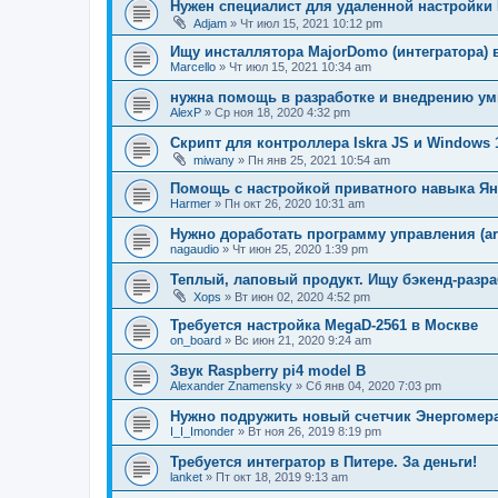
Нужен специалист для удаленной настройки
Adjam
»
Чт июл 15, 2021 10:12 pm
Ищу инсталлятора MajorDomo (интегратора) в
Marcello
»
Чт июл 15, 2021 10:34 am
нужна помощь в разработке и внедрению ум
AlexP
»
Ср ноя 18, 2020 4:32 pm
Скрипт для контроллера Iskra JS и Windows 
miwany
»
Пн янв 25, 2021 10:54 am
Помощь с настройкой приватного навыка Я
Harmer
»
Пн окт 26, 2020 10:31 am
Нужно доработать программу управления (ard
nagaudio
»
Чт июн 25, 2020 1:39 pm
Теплый, лаповый продукт. Ищу бэкенд-разра
Xops
»
Вт июн 02, 2020 4:52 pm
Требуется настройка MegaD-2561 в Москве
on_board
»
Вс июн 21, 2020 9:24 am
Звук Raspberry pi4 model B
Alexander Znamensky
»
Сб янв 04, 2020 7:03 pm
Нужно подружить новый счетчик Энергомер
I_I_Imonder
»
Вт ноя 26, 2019 8:19 pm
Требуется интегратор в Питере. За деньги!
lanket
»
Пт окт 18, 2019 9:13 am