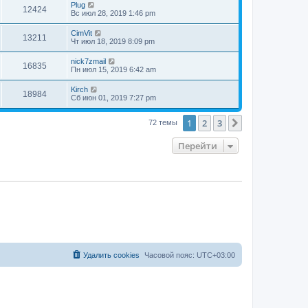
Plug
12424
Вс июл 28, 2019 1:46 pm
CimVit
13211
Чт июл 18, 2019 8:09 pm
nick7zmail
16835
Пн июл 15, 2019 6:42 am
Kirch
18984
Сб июн 01, 2019 7:27 pm
1
2
3
След.
72 темы
Перейти
Удалить cookies
Часовой пояс:
UTC+03:00