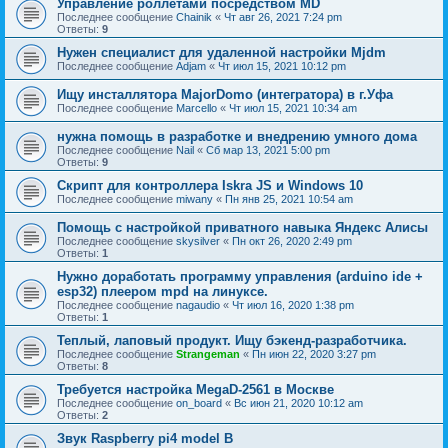
Управление роллетами посредством MD
Последнее сообщение
Chainik
«
Чт авг 26, 2021 7:24 pm
Ответы:
9
Нужен специалист для удаленной настройки Mjdm
Последнее сообщение
Adjam
«
Чт июл 15, 2021 10:12 pm
Ищу инсталлятора MajorDomo (интегратора) в г.Уфа
Последнее сообщение
Marcello
«
Чт июл 15, 2021 10:34 am
нужна помощь в разработке и внедрению умного дома
Последнее сообщение
Nail
«
Сб мар 13, 2021 5:00 pm
Ответы:
9
Скрипт для контроллера Iskra JS и Windows 10
Последнее сообщение
miwany
«
Пн янв 25, 2021 10:54 am
Помощь с настройкой приватного навыка Яндекс Алисы
Последнее сообщение
skysilver
«
Пн окт 26, 2020 2:49 pm
Ответы:
1
Нужно доработать программу управления (arduino ide +
esp32) плеером mpd на линуксе.
Последнее сообщение
nagaudio
«
Чт июл 16, 2020 1:38 pm
Ответы:
1
Теплый, лаповый продукт. Ищу бэкенд-разработчика.
Последнее сообщение
Strangeman
«
Пн июн 22, 2020 3:27 pm
Ответы:
8
Требуется настройка MegaD-2561 в Москве
Последнее сообщение
on_board
«
Вс июн 21, 2020 10:12 am
Ответы:
2
Звук Raspberry pi4 model B