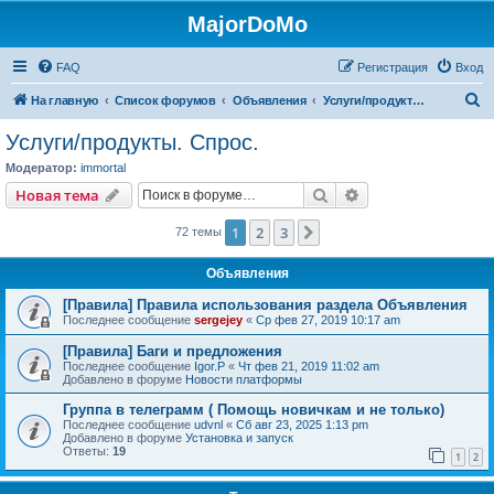
MajorDoMo
FAQ
Регистрация
Вход
П
На главную
Список форумов
Объявления
Услуги/продукты. Спрос.
о
Услуги/продукты. Спрос.
и
Модератор:
immortal
с
Поиск
Расширенный пои
Новая тема
к
1
2
3
След.
72 темы
Объявления
[Правила] Правила использования раздела Объявления
Последнее сообщение
sergejey
«
Ср фев 27, 2019 10:17 am
[Правила] Баги и предложения
Последнее сообщение
Igor.P
«
Чт фев 21, 2019 11:02 am
Добавлено в форуме
Новости платформы
Группа в телеграмм ( Помощь новичкам и не только)
Последнее сообщение
udvnl
«
Сб авг 23, 2025 1:13 pm
Добавлено в форуме
Установка и запуск
Ответы:
19
1
2