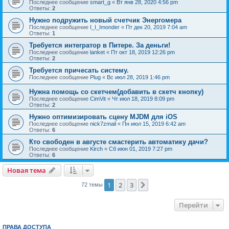
Последнее сообщение
smart_g
«
Вт янв 28, 2020 4:56 pm
Ответы:
2
Нужно подружить новый счетчик Энергомера
Последнее сообщение
I_I_Imonder
«
Пт дек 20, 2019 7:04 am
Ответы:
1
Требуется интегратор в Питере. За деньги!
Последнее сообщение
lanket
«
Пт окт 18, 2019 12:26 pm
Ответы:
2
Требуется причесать систему.
Последнее сообщение
Plug
«
Вс июл 28, 2019 1:46 pm
Нужна помощь со скетчем(добавить в скетч кнопку)
Последнее сообщение
CimVit
«
Чт июл 18, 2019 8:09 pm
Ответы:
2
Нужно оптимизировать сцену MJDM для iOS
Последнее сообщение
nick7zmail
«
Пн июл 15, 2019 6:42 am
Ответы:
6
Кто свободен в августе смастерить автоматику дачи?
Последнее сообщение
Kirch
«
Сб июн 01, 2019 7:27 pm
Ответы:
6
Новая тема
1
2
3
След.
72 темы
Перейти
ПРАВА ДОСТУПА