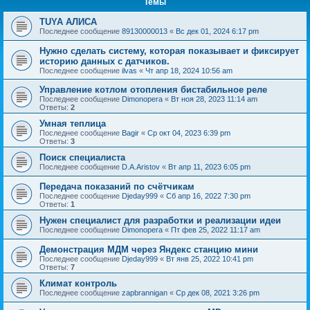
Темы
TUYA АЛИСА
Последнее сообщение
89130000013
«
Вс дек 01, 2024 6:17 pm
Нужно сделать систему, которая показывает и фиксирует
историю данных с датчиков.
Последнее сообщение
ilvas
«
Чт апр 18, 2024 10:56 am
Управление котлом отопления бистабильное реле
Последнее сообщение
Dimonopera
«
Вт ноя 28, 2023 11:14 am
Ответы:
2
Умная теплица
Последнее сообщение
Bagir
«
Ср окт 04, 2023 6:39 pm
Ответы:
3
Поиск специалиста
Последнее сообщение
D.A.Aristov
«
Вт апр 11, 2023 6:05 pm
Передача показаний по счётчикам
Последнее сообщение
Djeday999
«
Сб апр 16, 2022 7:30 pm
Ответы:
1
Нужен специалист для разработки и реализации идеи
Последнее сообщение
Dimonopera
«
Пт фев 25, 2022 11:17 am
Демонстрация МДМ через Яндекс станцию мини
Последнее сообщение
Djeday999
«
Вт янв 25, 2022 10:41 pm
Ответы:
7
Климат контроль
Последнее сообщение
zapbrannigan
«
Ср дек 08, 2021 3:26 pm