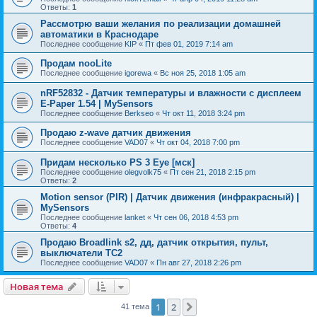
Ответы:
1
Рассмотрю ваши желания по реализации домашней
автоматики в Краснодаре
Последнее сообщение
KIP
«
Пт фев 01, 2019 7:14 am
Продам nooLite
Последнее сообщение
igorewa
«
Вс ноя 25, 2018 1:05 am
nRF52832 - Датчик температуры и влажности с дисплеем
E-Paper 1.54 | MySensors
Последнее сообщение
Berkseo
«
Чт окт 11, 2018 3:24 pm
Продаю z-wave датчик движения
Последнее сообщение
VAD07
«
Чт окт 04, 2018 7:00 pm
Придам несколько PS 3 Eye [мск]
Последнее сообщение
olegvolk75
«
Пт сен 21, 2018 2:15 pm
Ответы:
2
Motion sensor (PIR) | Датчик движения (инфракрасный) |
MySensors
Последнее сообщение
lanket
«
Чт сен 06, 2018 4:53 pm
Ответы:
4
Продаю Broadlink s2, дд, датчик открытия, пульт,
выключатели ТС2
Последнее сообщение
VAD07
«
Пн авг 27, 2018 2:26 pm
Новая тема
1
2
След.
41 тема