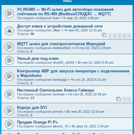
Темы
УС-RS485 — Wi-Fi шлюз для автосбора показаний
счётчиков по RS-485 (Modbus/СПОДЭС → MQTT)
Последнее сообщение
Ivan
«
Чт мар 19, 2026 1:08 pm
Доступ извне к устройствам домашней сети
Последнее сообщение
Jilber
«
Чт июн 05, 2025 12:31 pm
Ответы:
46
1
2
3
4
5
MQTT шлюз для электросчетчиков Меркурий
Последнее сообщение
AndrewStick
«
Сб сен 02, 2023 2:29 pm
Ответы:
9
Умный дом под ключ.
Последнее сообщение
SmoKE_xDDD
«
Вт ноя 22, 2022 9:45 pm
Контроллер АВР для запуска генератора с подключением
к Majordomo
Последнее сообщение
workpage
«
Чт сен 15, 2022 6:11 pm
Ответы:
2
Настенный Светильник Алекса Гайвера
Последнее сообщение
Svetлая
«
Пн сен 05, 2022 12:39 pm
Ответы:
13
1
2
Корпус для DYI
Последнее сообщение
prmres
«
Вс янв 30, 2022 11:50 pm
Ответы:
5
Продам Orange Pi Pc
Последнее сообщение
alexsis_76
«
Вс фев 14, 2021 2:34 pm