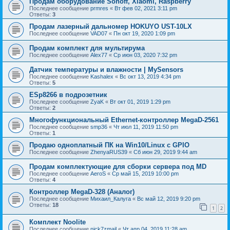
Продам оборудование Sonoff, Xiaomi, Raspberry
Последнее сообщение
prmres
«
Вт фев 02, 2021 3:11 pm
Ответы:
3
Продам лазерный дальномер HOKUYO UST-10LX
Последнее сообщение
VAD07
«
Пн окт 19, 2020 1:09 pm
Продам комплект для мультирума
Последнее сообщение
Alex77
«
Ср июн 03, 2020 7:32 pm
Датчик температуры и влажности | MySensors
Последнее сообщение
Kashalex
«
Вс окт 13, 2019 4:34 pm
Ответы:
5
ESp8266 в подрозетник
Последнее сообщение
ZyaK
«
Вт окт 01, 2019 1:29 pm
Ответы:
2
Многофункциональный Ethernet-контроллер MegaD-2561
Последнее сообщение
smp36
«
Чт июл 11, 2019 11:50 pm
Ответы:
1
Продаю одноплатный ПК на Win10/Linux с GPIO
Последнее сообщение
ZhenyaRUS39
«
Сб июн 29, 2019 9:44 am
Продам комплектующие для сборки сервера под MD
Последнее сообщение
AeroS
«
Ср май 15, 2019 10:00 pm
Ответы:
4
Контроллер MegaD-328 (Аналог)
Последнее сообщение
Михаил_Калуга
«
Вс май 12, 2019 9:20 pm
Ответы:
18
1
2
Комплект Noolite
Последнее сообщение
nick7zmail
«
Чт апр 04, 2019 11:28 am