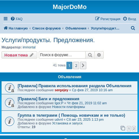
MajorDoMo
FAQ
Регистрация
Вход
П
На главную
Список форумов
Объявления
Услуги/продукты. Предложения.
о
Услуги/продукты. Предложения.
и
Модератор:
immortal
с
Поиск
Расширенный пои
Новая тема
к
1
2
След.
41 тема
Объявления
[Правила] Правила использования раздела Объявления
Последнее сообщение
sergejey
«
Ср фев 27, 2019 10:16 am
[Правила] Баги и предложения
Последнее сообщение
Igor.P
«
Чт фев 21, 2019 11:02 am
Добавлено в форуме
Новости платформы
Группа в телеграмм ( Помощь новичкам и не только)
Последнее сообщение
udvnl
«
Сб авг 23, 2025 1:13 pm
Добавлено в форуме
Установка и запуск
Ответы:
19
1
2