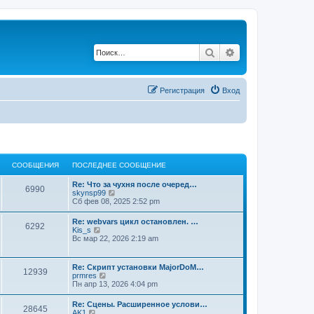
Поиск
Расширенный по
Регистрация
Вход
СООБЩЕНИЯ
ПОСЛЕДНЕЕ СООБЩЕНИЕ
Re: Что за чухня после очеред…
6990
П
skynsp99
е
Сб фев 08, 2025 2:52 pm
р
е
Re: webvars цикл остановлен. …
6292
й
П
Kis_s
т
е
Вс мар 22, 2026 2:19 am
и
р
к
е
п
й
Re: Скрипт установки MajorDoM…
о
12939
т
П
prmres
с
и
е
Пн апр 13, 2026 4:04 pm
л
к
р
е
п
е
д
Re: Сцены. Расширенное услови…
о
28645
й
н
П
AK1
с