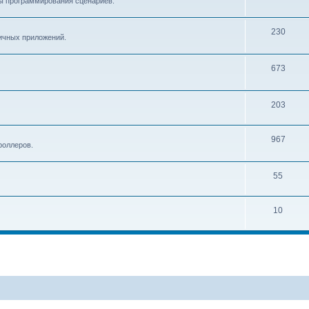
ы программирования сценариев.
230
ичных приложений.
673
203
967
роллеров.
55
10