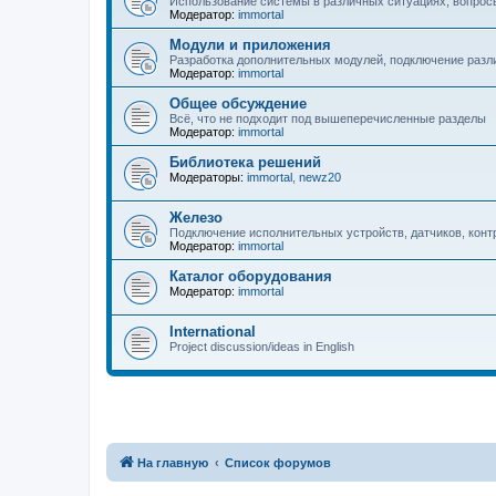
Использование системы в различных ситуациях, вопрос
Модератор:
immortal
Модули и приложения
Разработка дополнительных модулей, подключение разл
Модератор:
immortal
Общее обсуждение
Всё, что не подходит под вышеперечисленные разделы
Модератор:
immortal
Библиотека решений
Модераторы:
immortal
,
newz20
Железо
Подключение исполнительных устройств, датчиков, конт
Модератор:
immortal
Каталог оборудования
Модератор:
immortal
International
Project discussion/ideas in English
На главную
Список форумов