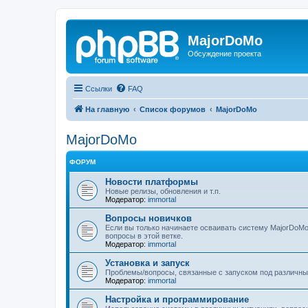
MajorDoMo
Обсуждение проекта
Ссылки
FAQ
На главную
Список форумов
MajorDoMo
MajorDoMo
ФОРУМ
Новости платформы
Новые релизы, обновления и т.п.
Модератор:
immortal
Вопросы новичков
Если вы только начинаете осваивать систему MajorDoMo и
вопросы в этой ветке.
Модератор:
immortal
Установка и запуск
Проблемы/вопросы, связанные с запуском под различн
Модератор:
immortal
Настройка и программирование