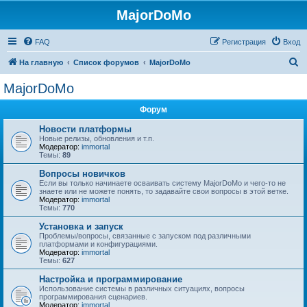
MajorDoMo
FAQ
Регистрация
Вход
П
На главную
Список форумов
MajorDoMo
о
MajorDoMo
и
Форум
с
к
Новости платформы
Новые релизы, обновления и т.п.
Модератор:
immortal
Темы:
89
Вопросы новичков
Если вы только начинаете осваивать систему MajorDoMo и чего-то не
знаете или не можете понять, то задавайте свои вопросы в этой ветке.
Модератор:
immortal
Темы:
770
Установка и запуск
Проблемы/вопросы, связанные с запуском под различными
платформами и конфигурациями.
Модератор:
immortal
Темы:
627
Настройка и программирование
Использование системы в различных ситуациях, вопросы
программирования сценариев.
Модератор:
immortal