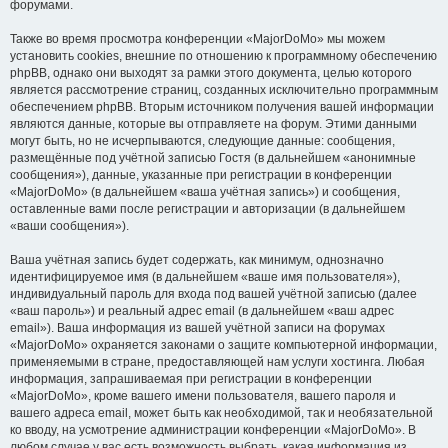
форумами.
Также во время просмотра конференции «MajorDoMo» мы можем
установить cookies, внешние по отношению к программному обеспечению
phpBB, однако они выходят за рамки этого документа, целью которого
является рассмотрение страниц, созданных исключительно программным
обеспечением phpBB. Вторым источником получения вашей информации
являются данные, которые вы отправляете на форум. Этими данными
могут быть, но не исчерпываются, следующие данные: сообщения,
размещённые под учётной записью Гостя (в дальнейшем «анонимные
сообщения»), данные, указанные при регистрации в конференции
«MajorDoMo» (в дальнейшем «ваша учётная запись») и сообщения,
оставленные вами после регистрации и авторизации (в дальнейшем
«ваши сообщения»).
Ваша учётная запись будет содержать, как минимум, однозначно
идентифицируемое имя (в дальнейшем «ваше имя пользователя»),
индивидуальный пароль для входа под вашей учётной записью (далее
«ваш пароль») и реальный адрес email (в дальнейшем «ваш адрес
email»). Ваша информация из вашей учётной записи на форумах
«MajorDoMo» охраняется законами о защите компьютерной информации,
применяемыми в стране, предоставляющей нам услуги хостинга. Любая
информация, запрашиваемая при регистрации в конференции
«MajorDoMo», кроме вашего имени пользователя, вашего пароля и
вашего адреса email, может быть как необходимой, так и необязательной
ко вводу, на усмотрение администрации конференции «MajorDoMo». В
любом случае у вас есть возможность выбрать, какая информация из