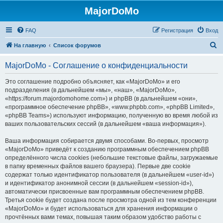
MajorDoMo
FAQ
Регистрация
Вход
П
На главную
Список форумов
о
MajorDoMo - Соглашение о конфиденциальности
и
с
Это соглашение подробно объясняет, как «MajorDoMo» и его
подразделения (в дальнейшем «мы», «наш», «MajorDoMo»,
к
«https://forum.majordomohome.com») и phpBB (в дальнейшем «они»,
«программное обеспечение phpBB», «www.phpbb.com», «phpBB Limited»,
«phpBB Teams») используют информацию, полученную во время любой из
ваших пользовательских сессий (в дальнейшем «ваша информация»).
Ваша информация собирается двумя способами. Во-первых, просмотр
«MajorDoMo» приведёт к созданию программным обеспечением phpBB
определённого числа cookies (небольшие текстовые файлы, загружаемые
в папку временных файлов вашего браузера). Первые две cookie
содержат только идентификатор пользователя (в дальнейшем «user-id»)
и идентификатор анонимной сессии (в дальнейшем «session-id»),
автоматически присвоенные вам программным обеспечением phpBB.
Третья cookie будет создана после просмотра одной из тем конференции
«MajorDoMo» и будет использоваться для хранения информации о
прочтённых вами темах, повышая таким образом удобство работы с