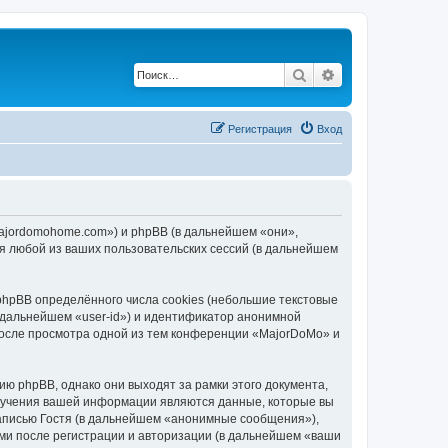
Поиск
Расширенный по
Регистрация
Вход
majordomohome.com») и phpBB (в дальнейшем «они»,
я любой из ваших пользовательских сессий (в дальнейшем
hpBB определённого числа cookies (небольшие текстовые
 дальнейшем «user-id») и идентификатор анонимной
 после просмотра одной из тем конференции «MajorDoMo» и
 phpBB, однако они выходят за рамки этого документа,
лучения вашей информации являются данные, которые вы
аписью Гостя (в дальнейшем «анонимные сообщения»),
ми после регистрации и авторизации (в дальнейшем «ваши