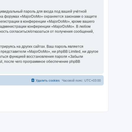
дивидуальный пароль для входа под вашей учётной
и на форумах «MajorDoMo» охраняется законами о защите
егистрации в конференции «MajorDoMo», кроме вашего
ние администрации конференции «MajorDoMo». В любом
ность согласиться/отказаться от получения сообщений,
рируясь на других сайтах. Ваш пароль является
 представители «MajorDoMo», ни phpBB Limited, ни другое
оваться функцией восстановления пароля «Забыли
l, после чего программное обеспечение phpBB
Удалить cookies
Часовой пояс:
UTC+03:00