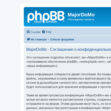
MajorDoMo
Обсуждение проекта
Ссылки
FAQ
На главную
Список форумов
MajorDoMo - Соглашение о конфиденциально
Это соглашение подробно объясняет, как «MajorDoMo» и е
«программное обеспечение phpBB», «www.phpbb.com», «ph
«ваша информация»).
Ваша информация собирается двумя способами. Во-первых
файлы, загружаемые в папку временных файлов вашего бра
сессии (в дальнейшем «session-id»), автоматически прис
будет использоваться для хранения информации о прочтё
Также во время просмотра конференции «MajorDoMo» мы мо
целью которого является рассмотрение страниц, создан
отправляете на форум. Этими данными могут быть, но не
данные, указанные при регистрации в конференции «Majo