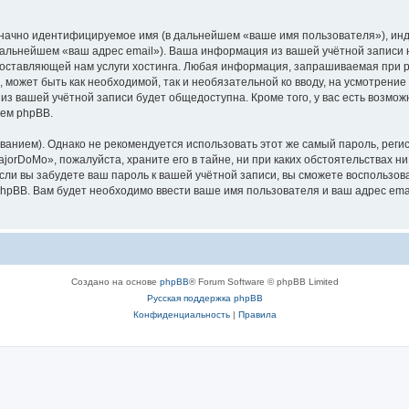
означно идентифицируемое имя (в дальнейшем «ваше имя пользователя»), ин
 дальнейшем «ваш адрес email»). Ваша информация из вашей учётной запис
оставляющей нам услуги хостинга. Любая информация, запрашиваемая при р
l, может быть как необходимой, так и необязательной ко вводу, на усмотре
 из вашей учётной записи будет общедоступна. Кроме того, у вас есть возмож
ем phpBB.
ием). Однако не рекомендуется использовать этот же самый пароль, регист
jorDoMo», пожалуйста, храните его в тайне, ни при каких обстоятельствах ни
 если вы забудете ваш пароль к вашей учётной записи, вы сможете воспольз
pBB. Вам будет необходимо ввести ваше имя пользователя и ваш адрес emai
Создано на основе
phpBB
® Forum Software © phpBB Limited
Русская поддержка phpBB
Конфиденциальность
|
Правила