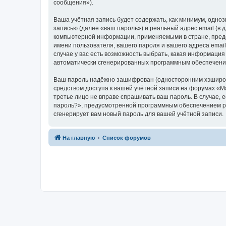
сообщения»).
Ваша учётная запись будет содержать, как минимум, одн
записью (далее «ваш пароль») и реальный адрес email (в
компьютерной информации, применяемыми в стране, пред
имени пользователя, вашего пароля и вашего адреса emai
случае у вас есть возможность выбрать, какая информация
автоматически сгенерированных программным обеспечени
Ваш пароль надёжно зашифрован (односторонним хэширован
средством доступа к вашей учётной записи на форумах «Ma
третье лицо не вправе спрашивать ваш пароль. В случае,
пароль?», предусмотренной программным обеспечением ph
сгенерирует вам новый пароль для вашей учётной записи.
На главную
Список форумов