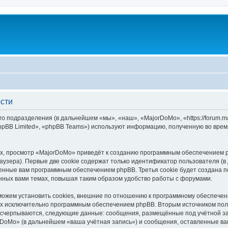
сти
го подразделения (в дальнейшем «мы», «наш», «MajorDoMo», «https://forum.
pBB Limited», «phpBB Teams») используют информацию, полученную во врем
, просмотр «MajorDoMo» приведёт к созданию программным обеспечением p
узера). Первые две cookie содержат только идентификатор пользователя (в
военные вам программным обеспечением phpBB. Третья cookie будет создана
нных вами темах, повышая таким образом удобство работы с форумами.
жем установить cookies, внешние по отношению к программному обеспечению
ных исключительно программным обеспечением phpBB. Вторым источником по
 исчерпываются, следующие данные: сообщения, размещённые под учётной з
rDoMo» (в дальнейшем «ваша учётная запись») и сообщения, оставленные ва