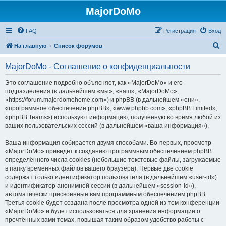
MajorDoMo
FAQ
Регистрация
Вход
П
На главную
Список форумов
о
MajorDoMo - Соглашение о конфиденциальности
и
с
Это соглашение подробно объясняет, как «MajorDoMo» и его
подразделения (в дальнейшем «мы», «наш», «MajorDoMo»,
к
«https://forum.majordomohome.com») и phpBB (в дальнейшем «они»,
«программное обеспечение phpBB», «www.phpbb.com», «phpBB Limited»,
«phpBB Teams») используют информацию, полученную во время любой из
ваших пользовательских сессий (в дальнейшем «ваша информация»).
Ваша информация собирается двумя способами. Во-первых, просмотр
«MajorDoMo» приведёт к созданию программным обеспечением phpBB
определённого числа cookies (небольшие текстовые файлы, загружаемые
в папку временных файлов вашего браузера). Первые две cookie
содержат только идентификатор пользователя (в дальнейшем «user-id»)
и идентификатор анонимной сессии (в дальнейшем «session-id»),
автоматически присвоенные вам программным обеспечением phpBB.
Третья cookie будет создана после просмотра одной из тем конференции
«MajorDoMo» и будет использоваться для хранения информации о
прочтённых вами темах, повышая таким образом удобство работы с