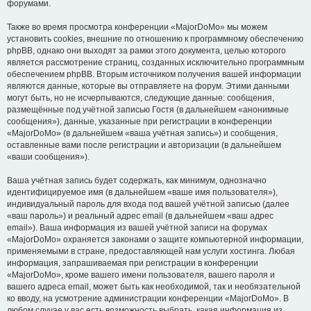
форумами.
Также во время просмотра конференции «MajorDoMo» мы можем
установить cookies, внешние по отношению к программному обеспечению
phpBB, однако они выходят за рамки этого документа, целью которого
является рассмотрение страниц, созданных исключительно программным
обеспечением phpBB. Вторым источником получения вашей информации
являются данные, которые вы отправляете на форум. Этими данными
могут быть, но не исчерпываются, следующие данные: сообщения,
размещённые под учётной записью Гостя (в дальнейшем «анонимные
сообщения»), данные, указанные при регистрации в конференции
«MajorDoMo» (в дальнейшем «ваша учётная запись») и сообщения,
оставленные вами после регистрации и авторизации (в дальнейшем
«ваши сообщения»).
Ваша учётная запись будет содержать, как минимум, однозначно
идентифицируемое имя (в дальнейшем «ваше имя пользователя»),
индивидуальный пароль для входа под вашей учётной записью (далее
«ваш пароль») и реальный адрес email (в дальнейшем «ваш адрес
email»). Ваша информация из вашей учётной записи на форумах
«MajorDoMo» охраняется законами о защите компьютерной информации,
применяемыми в стране, предоставляющей нам услуги хостинга. Любая
информация, запрашиваемая при регистрации в конференции
«MajorDoMo», кроме вашего имени пользователя, вашего пароля и
вашего адреса email, может быть как необходимой, так и необязательной
ко вводу, на усмотрение администрации конференции «MajorDoMo». В
любом случае у вас есть возможность выбрать, какая информация из