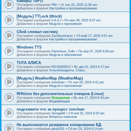
Камеры TAPO
Последнее сообщение
PAV
«
Чт сен 25, 2025 11:59 am
Добавлено в форуме
Настройка и программирование
[Модуль] TTLock (ttlock)
Последнее сообщение
V.A.S.t
«
Пн июн 30, 2025 9:37 am
Добавлено в форуме
Модули и приложения
Сбой сломал систему
Последнее сообщение
Zarathustrarus
«
Сб май 17, 2025 4:57 am
Добавлено в форуме
Настройка и программирование
Windows TTS
Последнее сообщение
Flammeus_Felis
«
Пн апр 07, 2025 6:06 pm
Добавлено в форуме
Модули и приложения
TUYA АЛИСА
Последнее сообщение
89130000013
«
Вс дек 01, 2024 6:17 pm
Добавлено в форуме
Услуги/продукты. Спрос.
[Модуль] WeatherMap (WeatherMap)
Последнее сообщение
homester
«
Пт ноя 29, 2024 4:41 pm
Добавлено в форуме
Модули и приложения
RHVoice без дополнительных плееров (Linux)
Последнее сообщение
Strangeman
«
Вс ноя 17, 2024 8:43 pm
Добавлено в форуме
Модификация
подскажите что за процесс ionclean
Последнее сообщение
Serega66
«
Сб ноя 02, 2024 8:29 am
Добавлено в форуме
Вопросы новичков
Не выполняется резервное копирование БД
Последнее сообщение
jakob291
«
Сб окт 19, 2024 8:14 pm