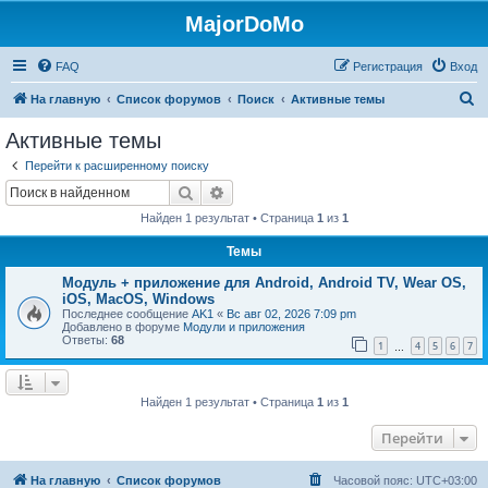
MajorDoMo
FAQ
Регистрация
Вход
П
На главную
Список форумов
Поиск
Активные темы
о
Активные темы
и
Перейти к расширенному поиску
с
Поиск
Расширенный поиск
к
Найден 1 результат • Страница
1
из
1
Темы
Модуль + приложение для Android, Android TV, Wear OS,
iOS, MacOS, Windows
Последнее сообщение
AK1
«
Вс авг 02, 2026 7:09 pm
Добавлено в форуме
Модули и приложения
Ответы:
68
1
4
5
6
7
…
Найден 1 результат • Страница
1
из
1
Перейти
На главную
Список форумов
Часовой пояс:
UTC+03:00