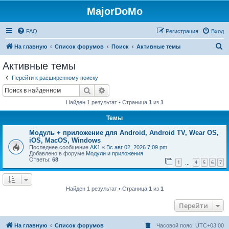
MajorDoMo
FAQ
Регистрация
Вход
П
На главную
Список форумов
Поиск
Активные темы
о
Активные темы
и
Перейти к расширенному поиску
с
Поиск
Расширенный поиск
к
Найден 1 результат • Страница
1
из
1
Темы
Модуль + приложение для Android, Android TV, Wear OS,
iOS, MacOS, Windows
Последнее сообщение
AK1
«
Вс авг 02, 2026 7:09 pm
Добавлено в форуме
Модули и приложения
Ответы:
68
1
4
5
6
7
…
Найден 1 результат • Страница
1
из
1
Перейти
На главную
Список форумов
Часовой пояс:
UTC+03:00