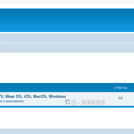
ы
ОТВЕТЫ
TV, Wear OS, iOS, MacOS, Windows
68
и и приложения
1
3
4
5
6
7
…