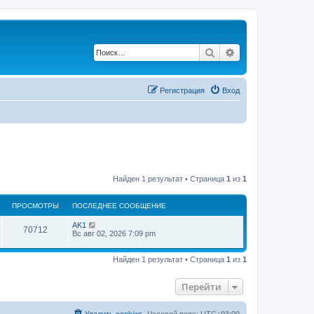
Поиск
Расширенный по
Регистрация
Вход
Найден 1 результат • Страница
1
из
1
ПРОСМОТРЫ
ПОСЛЕДНЕЕ СООБЩЕНИЕ
AK1
70712
Вс авг 02, 2026 7:09 pm
Найден 1 результат • Страница
1
из
1
Перейти
Удалить cookies
Часовой пояс:
UTC+03:00