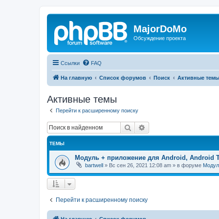
MajorDoMo
Обсуждение проекта
Ссылки
FAQ
На главную
Список форумов
Поиск
Активные тем
Активные темы
Перейти к расширенному поиску
Поиск
Расширенный поиск
ТЕМЫ
Модуль + приложение для Android, Android 
bartwell
»
Вс сен 26, 2021 12:08 am
» в форуме
Модул
Перейти к расширенному поиску
На главную
Список форумов