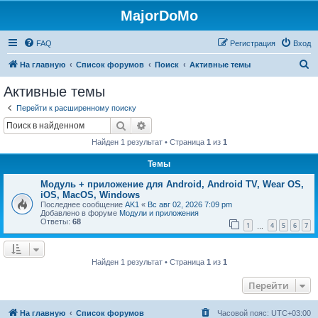
MajorDoMo
FAQ
Регистрация
Вход
П
На главную
Список форумов
Поиск
Активные темы
о
Активные темы
и
Перейти к расширенному поиску
с
Поиск
Расширенный поиск
к
Найден 1 результат • Страница
1
из
1
Темы
Модуль + приложение для Android, Android TV, Wear OS,
iOS, MacOS, Windows
Последнее сообщение
AK1
«
Вс авг 02, 2026 7:09 pm
Добавлено в форуме
Модули и приложения
Ответы:
68
1
4
5
6
7
…
Найден 1 результат • Страница
1
из
1
Перейти
На главную
Список форумов
Часовой пояс:
UTC+03:00