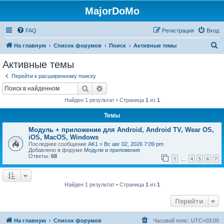
MajorDoMo
FAQ
Регистрация
Вход
П
На главную
Список форумов
Поиск
Активные темы
о
Активные темы
и
Перейти к расширенному поиску
с
Поиск
Расширенный поиск
к
Найден 1 результат • Страница
1
из
1
Темы
Модуль + приложение для Android, Android TV, Wear OS,
iOS, MacOS, Windows
Последнее сообщение
AK1
«
Вс авг 02, 2026 7:09 pm
Добавлено в форуме
Модули и приложения
Ответы:
68
1
4
5
6
7
…
Найден 1 результат • Страница
1
из
1
Перейти
На главную
Список форумов
Часовой пояс:
UTC+03:00