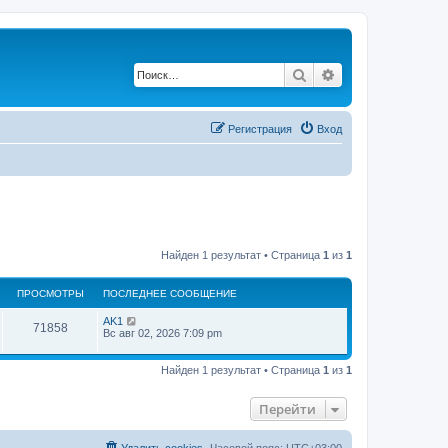
Поиск
Расширенный по
Регистрация
Вход
Найден 1 результат • Страница
1
из
1
ПРОСМОТРЫ
ПОСЛЕДНЕЕ СООБЩЕНИЕ
AK1
71858
Вс авг 02, 2026 7:09 pm
Найден 1 результат • Страница
1
из
1
Перейти
Удалить cookies
Часовой пояс:
UTC+03:00