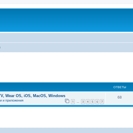
ы
ОТВЕТЫ
TV, Wear OS, iOS, MacOS, Windows
68
и и приложения
1
3
4
5
6
7
…