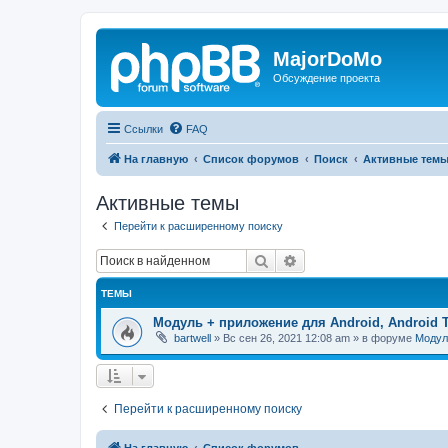
MajorDoMo
Обсуждение проекта
Ссылки
FAQ
На главную
Список форумов
Поиск
Активные тем
Активные темы
Перейти к расширенному поиску
Поиск
Расширенный поиск
ТЕМЫ
Модуль + приложение для Android, Android 
bartwell
»
Вс сен 26, 2021 12:08 am
» в форуме
Модул
Перейти к расширенному поиску
На главную
Список форумов