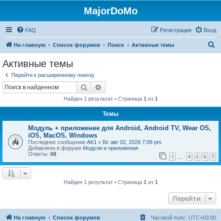
MajorDoMo
FAQ
Регистрация
Вход
П
На главную
Список форумов
Поиск
Активные темы
о
Активные темы
и
Перейти к расширенному поиску
с
Поиск
Расширенный поиск
к
Найден 1 результат • Страница
1
из
1
Темы
Модуль + приложение для Android, Android TV, Wear OS,
iOS, MacOS, Windows
Последнее сообщение
AK1
«
Вс авг 02, 2026 7:09 pm
Добавлено в форуме
Модули и приложения
Ответы:
68
1
4
5
6
7
…
Найден 1 результат • Страница
1
из
1
Перейти
На главную
Список форумов
Часовой пояс:
UTC+03:00