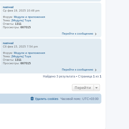
rust-val
Ср фев 19, 2025 10:48 pm
Форум:
Модули и приложения
Тема:
[Модуль] Tuya
Ответы:
1311
Просмотры:
667015
Перейти к сообщению
rust-val
Сб фев 15, 2025 7:54 pm
Форум:
Модули и приложения
Тема:
[Модуль] Tuya
Ответы:
1311
Просмотры:
667015
Перейти к сообщению
Найдено 3 результата • Страница
1
из
1
Перейти
Удалить cookies
Часовой пояс:
UTC+03:00