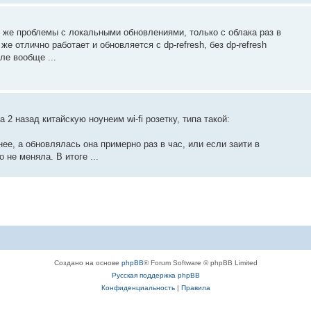
те же проблемы с локальными обновлениями, только с облака раз в
же отлично работает и обновляется с dp-refresh, без dp-refresh
ле вообще ...
 2 назад китайскую ноунеим wi-fi розетку, типа такой:
ее, а обновлялась она примерно раз в час, или если заити в
 не меняла. В итоге ...
Создано на основе
phpBB
® Forum Software © phpBB Limited
Русская поддержка phpBB
Конфиденциальность
|
Правила