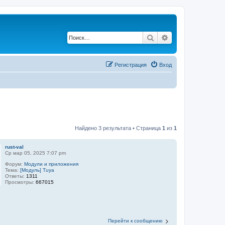
Поиск
Расширенный по
Регистрация
Вход
Найдено 3 результата • Страница
1
из
1
rust-val
Ср мар 05, 2025 7:07 pm
Форум:
Модули и приложения
Тема:
[Модуль] Tuya
Ответы:
1311
Просмотры:
667015
Перейти к сообщению