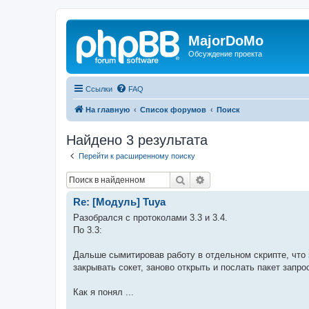
MajorDoMo
Обсуждение проекта
Ссылки
FAQ
На главную
Список форумов
Поиск
Найдено 3 результата
Перейти к расширенному поиску
Поиск
Расширенный поиск
Re: [Модуль] Tuya
Разобрался с протоколами 3.3 и 3.4.
По 3.3:
Дальше сымитировав работу в отдельном скрипте, что з
закрывать сокет, заново открыть и послать пакет запро
Как я понял ...