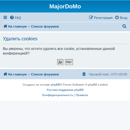
MajorDoMo
FAQ
Регистрация
Вход
П
На главную
Список форумов
о
Удалить cookies
и
с
Вы уверены, что хотите удалить все cookie, установленные данной
конференцией?
к
На главную
Список форумов
Часовой пояс:
UTC+03:00
Создано на основе
phpBB
® Forum Software © phpBB Limited
Русская поддержка phpBB
Конфиденциальность
|
Правила