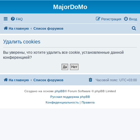
MajorDoMo
FAQ
Регистрация
Вход
П
На главную
Список форумов
о
Удалить cookies
и
с
Вы уверены, что хотите удалить все cookie, установленные данной
конференцией?
к
На главную
Список форумов
Часовой пояс:
UTC+03:00
Создано на основе
phpBB
® Forum Software © phpBB Limited
Русская поддержка phpBB
Конфиденциальность
|
Правила