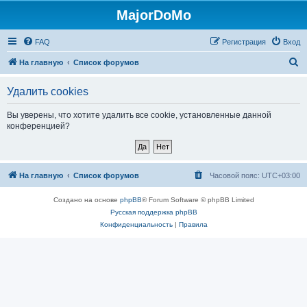
MajorDoMo
FAQ
Регистрация
Вход
П
На главную
Список форумов
о
Удалить cookies
и
с
Вы уверены, что хотите удалить все cookie, установленные данной
конференцией?
к
На главную
Список форумов
Часовой пояс:
UTC+03:00
Создано на основе
phpBB
® Forum Software © phpBB Limited
Русская поддержка phpBB
Конфиденциальность
|
Правила