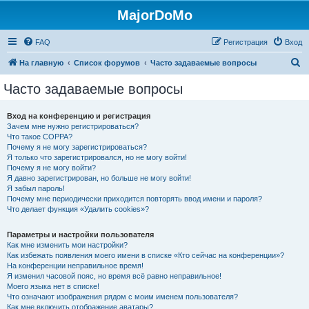
MajorDoMo
FAQ
Регистрация
Вход
П
На главную
Список форумов
Часто задаваемые вопросы
о
Часто задаваемые вопросы
и
с
Вход на конференцию и регистрация
Зачем мне нужно регистрироваться?
к
Что такое COPPA?
Почему я не могу зарегистрироваться?
Я только что зарегистрировался, но не могу войти!
Почему я не могу войти?
Я давно зарегистрирован, но больше не могу войти!
Я забыл пароль!
Почему мне периодически приходится повторять ввод имени и пароля?
Что делает функция «Удалить cookies»?
Параметры и настройки пользователя
Как мне изменить мои настройки?
Как избежать появления моего имени в списке «Кто сейчас на конференции»?
На конференции неправильное время!
Я изменил часовой пояс, но время всё равно неправильное!
Моего языка нет в списке!
Что означают изображения рядом с моим именем пользователя?
Как мне включить отображение аватары?