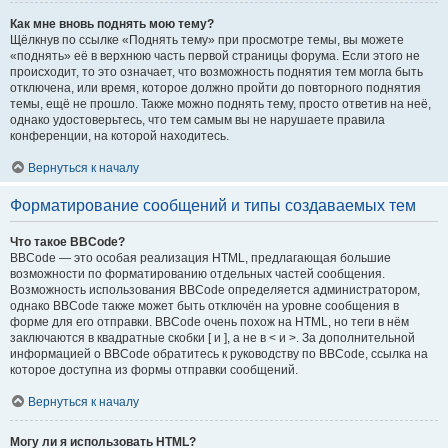
Как мне вновь поднять мою тему?
Щёлкнув по ссылке «Поднять тему» при просмотре темы, вы можете
«поднять» её в верхнюю часть первой страницы форума. Если этого не
происходит, то это означает, что возможность поднятия тем могла быть
отключена, или время, которое должно пройти до повторного поднятия
темы, ещё не прошло. Также можно поднять тему, просто ответив на неё,
однако удостоверьтесь, что тем самым вы не нарушаете правила
конференции, на которой находитесь.
Вернуться к началу
Форматирование сообщений и типы создаваемых тем
Что такое BBCode?
BBCode — это особая реализация HTML, предлагающая большие
возможности по форматированию отдельных частей сообщения.
Возможность использования BBCode определяется администратором,
однако BBCode также может быть отключён на уровне сообщения в
форме для его отправки. BBCode очень похож на HTML, но теги в нём
заключаются в квадратные скобки [ и ], а не в < и >. За дополнительной
информацией о BBCode обратитесь к руководству по BBCode, ссылка на
которое доступна из формы отправки сообщений.
Вернуться к началу
Могу ли я использовать HTML?