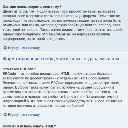
Как мне вновь поднять мою тему?
Щёлкнув по ссылке «Поднять тему» при просмотре темы, вы можете
«поднять» её в верхнюю часть первой страницы форума. Если этого не
происходит, то это означает, что возможность поднятия тем могла быть
отключена, или время, которое должно пройти до повторного поднятия
темы, ещё не прошло. Также можно поднять тему, просто ответив на неё,
однако удостоверьтесь, что тем самым вы не нарушаете правила
конференции, на которой находитесь.
Вернуться к началу
Форматирование сообщений и типы создаваемых тем
Что такое BBCode?
BBCode — это особая реализация HTML, предлагающая большие
возможности по форматированию отдельных частей сообщения.
Возможность использования BBCode определяется администратором,
однако BBCode также может быть отключён на уровне сообщения в
форме для его отправки. BBCode очень похож на HTML, но теги в нём
заключаются в квадратные скобки [ и ], а не в < и >. За дополнительной
информацией о BBCode обратитесь к руководству по BBCode, ссылка на
которое доступна из формы отправки сообщений.
Вернуться к началу
Могу ли я использовать HTML?