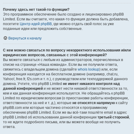
Почему здесь нет такой-то функции?
Это программное обеспечение было создано и лицензировано phpBB
Limited. Если вы считаете, что какая-то функция должна быть добавлена,
посетите
Центр идей phpBB
, где можно отдать свой голос за уже
поданные идеи или предложить собственные.
Вернуться к началу
С кем можно связаться по вопросу некорректного использования и/или
юридических вопросов, связанных с этой конференцией?
Вы можете связаться с любым из администраторов, перечисленных в
списке на странице «Наша команда». Если вы не получили ответа,
свяжитесь с владельцем домена (сделайте
whois lookup
) или, если
конференция находится на бесплатном домене (например, chat.ru,
Yahoo!, free.fr, f2s.com и т. п.), с руководством или техподдержкой данного
домена. Учтите, что phpBB Limited
не имеет никакого контроля над
данной конференцией
и не может нести никакой ответственности за то,
кем и как данная конференция используется. Не обращайтесь к phpBB
Limited по юридическим вопросам (о приостановке работы конференции,
ответственности за неё и т. д.), которые
не относятся напрямую
к сайту
phpBB.com или которые частично относятся к программному
обеспечению phpBB Limited. Если же вы всё-таки пошлёте email в адрес
phpBB Limited об использовании данной конференции
третьей стороной
,
то не ждите подробного письма, или вы можете вообще не получить
ответа.