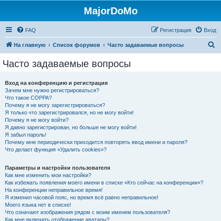
MajorDoMo
FAQ
Регистрация
Вход
П
На главную
Список форумов
Часто задаваемые вопросы
о
Часто задаваемые вопросы
и
с
Вход на конференцию и регистрация
Зачем мне нужно регистрироваться?
к
Что такое COPPA?
Почему я не могу зарегистрироваться?
Я только что зарегистрировался, но не могу войти!
Почему я не могу войти?
Я давно зарегистрирован, но больше не могу войти!
Я забыл пароль!
Почему мне периодически приходится повторять ввод имени и пароля?
Что делает функция «Удалить cookies»?
Параметры и настройки пользователя
Как мне изменить мои настройки?
Как избежать появления моего имени в списке «Кто сейчас на конференции»?
На конференции неправильное время!
Я изменил часовой пояс, но время всё равно неправильное!
Моего языка нет в списке!
Что означают изображения рядом с моим именем пользователя?
Как мне включить отображение аватары?